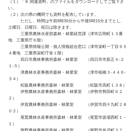
（１）「８ 関連資料」のファイルをダウンロードしてご覧下さ
い。
（２）次の県の機関でも資料を配布しています。
ただし、時間は午前8時30分から午後5時15分までとし、
土曜日、日曜日、祝日は除きます。
三重県農林水産部森林・林業経営課（津市広明町１３番
地 三重県庁６階）
三重県情報公開・個人情報総合窓口（津市栄町一丁目９５
４番地 三重県栄町庁舎１階）
四日市農林事務所森林・林業室 （四日市市新正４-２
１-５）
津農林水産事務所森林・林業室 （津市桜橋３-４４６-
３４）
松阪農林事務所森林・林業室 （松阪市高町１３８）
伊勢農林水産事務所森林・林業室 （伊勢市勢田町６２
２）
伊賀農林事務所森林・林業室 （伊賀市四十九町２８
０２）
尾鷲農林水産事務所森林・林業室 （尾鷲市坂場西町１－
１）
熊野農林事務所森林・林業室 （熊野市井戸町３７