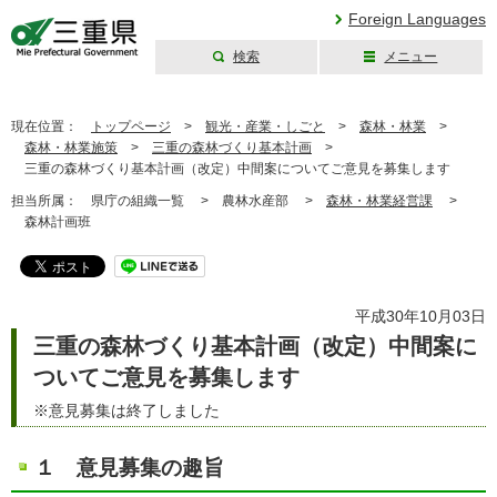
Foreign Languages
検索
メニュー
三重県公式ウェブ
サイト
現在位置：
トップページ
>
観光・産業・しごと
>
森林・林業
>
森林・林業施策
>
三重の森林づくり基本計画
>
三重の森林づくり基本計画（改定）中間案についてご意見を募集します
担当所属：
県庁の組織一覧 >
農林水産部 >
森林・林業経営課
>
森林計画班
平成30年10月03日
三重の森林づくり基本計画（改定）中間案に
ついてご意見を募集します
※意見募集は終了しました
１ 意見募集の趣旨