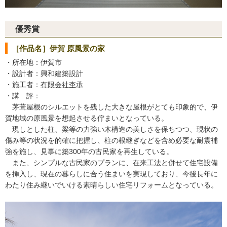
優秀賞
［作品名］伊賀 原風景の家
・所在地：伊賀市
・設計者：興和建築設計
・施工者：
有限会社杢承
・講 評：
茅葺屋根のシルエットを残した大きな屋根がとても印象的で、伊
賀地域の原風景を想起させる佇まいとなっている。
現しとした柱、梁等の力強い木構造の美しさを保ちつつ、現状の
傷み等の状況を的確に把握し、柱の根継ぎなどを含め必要な耐震補
強を施し、見事に築300年の古民家を再生している。
また、シンプルな古民家のプランに、在来工法と併せて住宅設備
を挿入し、現在の暮らしに合う住まいを実現しており、今後長年に
わたり住み継いでいける素晴らしい住宅リフォームとなっている。