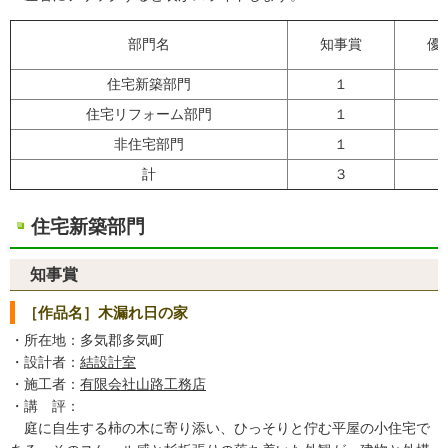
部門名
知事賞
優
住宅新築部門
１
住宅リフォーム部門
１
非住宅部門
１
計
３
住宅新築部門
知事賞
［作品名］木漏れ日の家
・所在地：多気郡多気町
・設計者：
結設計室
・施工者：
有限会社山路工務店
・講 評：
庭に自生する柿の木に寄り添い、ひっそりと佇む平屋の小住宅で