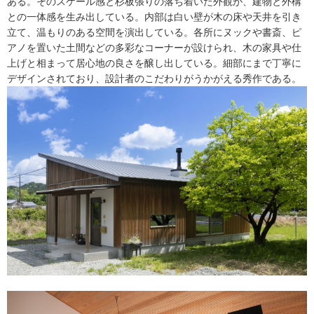
ある。そのスケール感と杉板張りの落ち着いた外観が、建物と外構
との一体感を生み出している。内部は白い壁が木の床や天井を引き
立て、温もりのある空間を演出している。各所にヌックや書斎、ピ
アノを置いた土間などの多彩なコーナーが設けられ、木の家具や仕
上げと相まって居心地の良さを醸し出している。細部にまで丁寧に
デザインされており、設計者のこだわりがうかがえる秀作である。