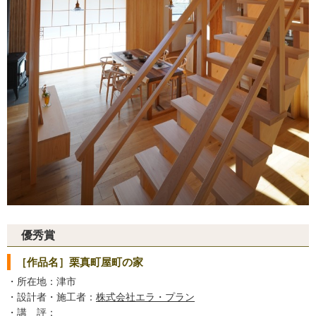
優秀賞
［作品名］栗真町屋町の家
・所在地：津市
・設計者・施工者：
株式会社エラ・プラン
・講 評：