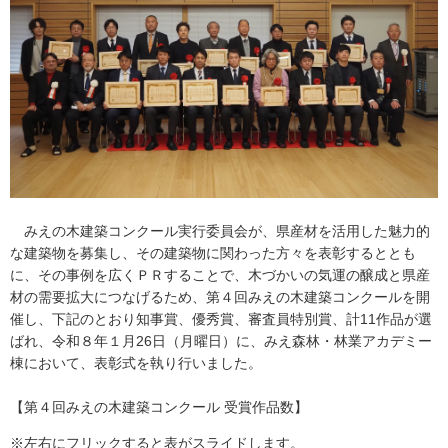
みえの木建築コンクール実行委員会が、県産材を活用した魅力的
な建築物を募集し、その建築物に関わった方々を表彰するととも
に、その事例を広くＰＲすることで、木づかいの気運の醸成と県産
材の需要拡大につなげるため、第４回みえの木建築コンクールを開
催し、下記のとおり知事賞、優秀賞、審査員特別賞、計11作品が選
ばれ、令和８年１月26日（月曜日）に、みえ森林・林業アカデミー
棟において、表彰式を執り行いました。
【第４回みえの木建築コンクール 受賞作品数】
※左右にフリックすると表がスライドします。