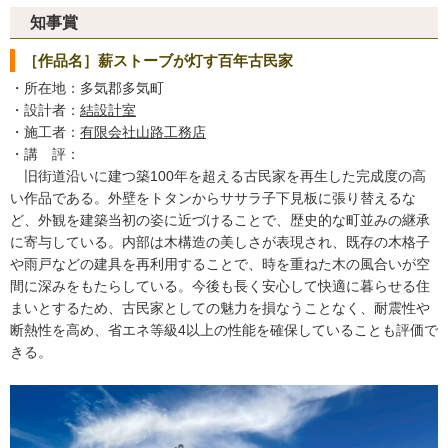
知事賞
［作品名］薪ストーブが灯す百年古民家
・所在地：多気郡多気町
・設計者：
結設計室
・施工者：
有限会社山路工務店
・講 評：
旧街道沿いに建つ築100年を超える古民家を再生した完成度の高
い作品である。外壁をトタンからササラ子下見板に張り替えるな
ど、外観を建築当初の姿に近づけることで、歴史的な町並みの継承
に寄与している。内部は木構造の美しさが表現され、既存の木格子
や雨戸などの建具を再利用することで、時を重ねた木の風合いが空
間に深みをもたらしている。今後も長く安心して快適に暮らせる住
まいとするため、古民家としての魅力を損なうことなく、耐震性や
断熱性を高め、省エネ等級4以上の性能を確保していることも評価で
きる。