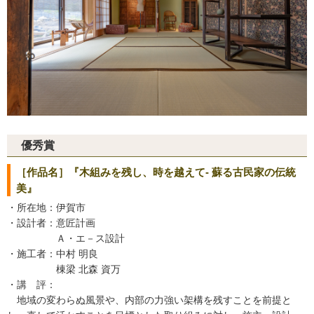
優秀賞
［作品名］『木組みを残し、時を越えて- 蘇る古民家の伝統
美』
・所在地：伊賀市
・設計者：意匠計画
Ａ・エ－ス設計
・施工者：中村 明良
棟梁 北森 資万
・講 評：
地域の変わらぬ風景や、内部の力強い架構を残すことを前提と