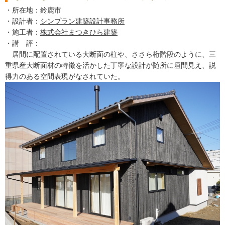
・所在地：鈴鹿市
・設計者：
シンプラン建築設計事務所
・施工者：
株式会社まつきひら建築
・講 評：
居間に配置されている大断面の柱や、ささら桁階段のように、三
重県産大断面材の特徴を活かした丁寧な設計が随所に垣間見え、説
得力のある空間表現がなされていた。