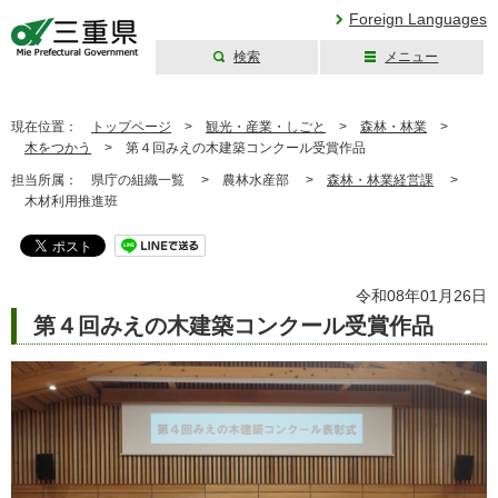
Foreign Languages
検索
メニュー
三重県公式ウェブ
サイト
現在位置：
トップページ
>
観光・産業・しごと
>
森林・林業
>
木をつかう
>
第４回みえの木建築コンクール受賞作品
担当所属：
県庁の組織一覧 >
農林水産部 >
森林・林業経営課
>
木材利用推進班
令和08年01月26日
第４回みえの木建築コンクール受賞作品