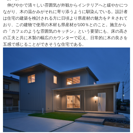
伸びやかで清々しい雰囲気が外観からインテリアへと緩やかにつ
ながり、木の温かみがそれに寄り添うように馴染んでいる。設計者
は住宅の建築を検討される方に日頃より県産材の魅力をＰＲされて
おり、この建物で使用の木材も県産材が100％とのこと。施主から
の「カフェのような雰囲気のキッチン」という要望にも、床の高さ
の工夫と共に木製の幅広のカウンターで応え、日常的に木の良さを
五感で感じることができそうな住宅である。