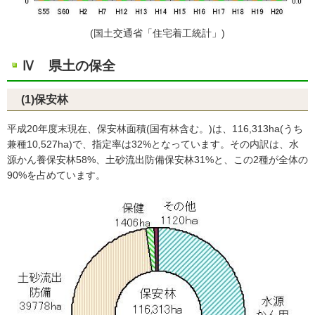
(国土交通省「住宅着工統計」)
Ⅳ 県土の保全
(1)保安林
平成20年度末現在、保安林面積(国有林含む。)は、116,313ha(うち
兼種10,527ha)で、指定率は32%となっています。その内訳は、水
源かん養保安林58%、土砂流出防備保安林31%と、この2種が全体の
90%を占めています。