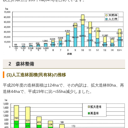
2 森林整備
(1)人工造林面積(民有林)の推移
平成20年度の造林面積は124haで、その内訳は、拡大造林80ha、再
造林44haで、平成19年に比べ55ha減少しました。