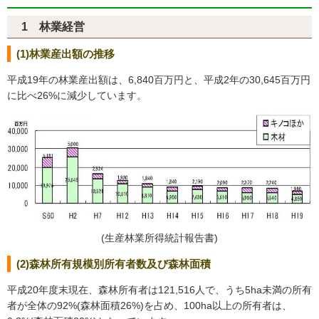
1 林業経営
(1)林業産出額の推移
平成19年の林業産出額は、6,840百万円と、平成2年の30,645百万円
に比べ26%に減少しています。
(生産林業所得統計報告書)
(2)森林所有規模別所有者数及び森林面積
平成20年度末現在、森林所有者は121,516人で、うち5ha未満の所有
者が全体の92%(森林面積26%)を占め、100ha以上の所有者は、