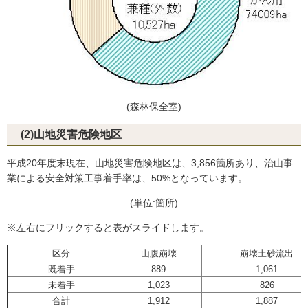
(森林保全室)
(2)山地災害危険地区
平成20年度末現在、山地災害危険地区は、3,856箇所あり、治山事
業による安全対策工事着手率は、50%となっています。
(単位:箇所)
※左右にフリックすると表がスライドします。
区分
山腹崩壊
崩壊土砂流出
既着手
889
1,061
未着手
1,023
826
合計
1,912
1,887