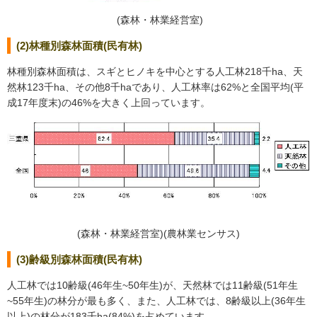
(森林・林業経営室)
(2)林種別森林面積(民有林)
林種別森林面積は、スギとヒノキを中心とする人工林218千ha、天
然林123千ha、その他8千haであり、人工林率は62%と全国平均(平
成17年度末)の46%を大きく上回っています。
(森林・林業経営室)(農林業センサス)
(3)齢級別森林面積(民有林)
人工林では10齢級(46年生~50年生)が、天然林では11齢級(51年生
~55年生)の林分が最も多く、また、人工林では、8齢級以上(36年生
以上)の林分が183千ha(84%)を占めています。