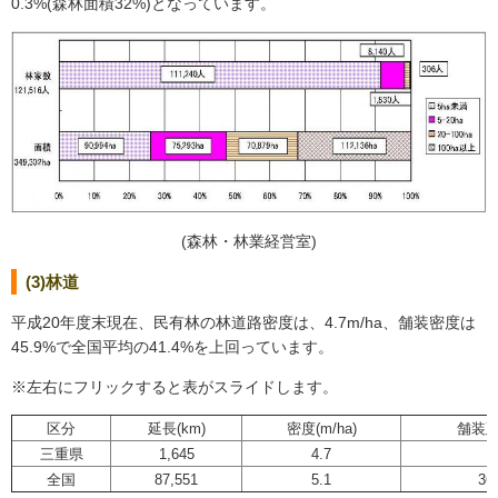
0.3%(森林面積32%)となっています。
(森林・林業経営室)
(3)林道
平成20年度末現在、民有林の林道路密度は、4.7m/ha、舗装密度は
45.9%で全国平均の41.4%を上回っています。
※左右にフリックすると表がスライドします。
区分
延長(km)
密度(m/ha)
舗装延
三重県
1,645
4.7
7
全国
87,551
5.1
36