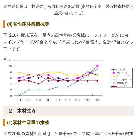
※林道延長は、林道のうち自動車道を記載 (森林保全室、民有林森林整備
施策のあらまし)
(4)高性能林業機械等
平成18年度末現在、県内の高性能林業機械は、フォワーダが10台、
スイングヤーダが9台と平成18年度に比べ4台増え、合計43台となっ
ています。
2 木材生産
(1)素材生産量の推移
平成20年の素材生産量は、298千m3で、平成19年に比べ5千m3増加