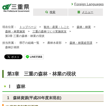
Foreign Languages
検索
メニュー
三重県公式ウェブ
サイト
現在位置：
トップページ
>
観光・産業・しごと
>
森林・林業
>
森林・林業施策
>
三重の森林づくり実施状況
>
第3章 三重の森林・林業の現状
担当所属：
県庁の組織一覧 >
農林水産部 >
森林・林業経営課
>
森林計画班
第3章 三重の森林・林業の現状
Ⅰ 森林
1 森林資源(平成20年度末現在)