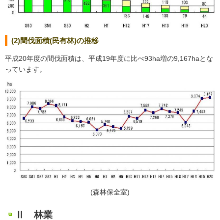
(2)間伐面積(民有林)の推移
平成20年度の間伐面積は、平成19年度に比べ93ha増の9,167haとな
っています。
(森林保全室)
Ⅱ 林業