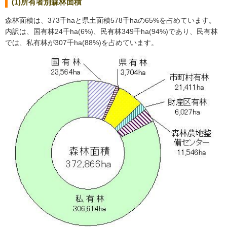
(1)所有者別森林面積
森林面積は、373千haと県土面積578千haの65%を占めています。
内訳は、国有林24千ha(6%)、民有林349千ha(94%)であり、民有林
では、私有林が307千ha(88%)を占めています。