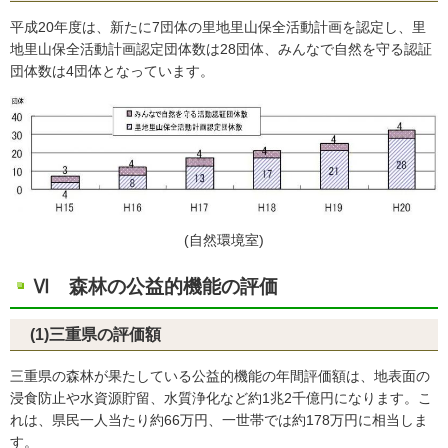
平成20年度は、新たに7団体の里地里山保全活動計画を認定し、里
地里山保全活動計画認定団体数は28団体、みんなで自然を守る認証
団体数は4団体となっています。
(自然環境室)
Ⅵ 森林の公益的機能の評価
(1)三重県の評価額
三重県の森林が果たしている公益的機能の年間評価額は、地表面の
浸食防止や水資源貯留、水質浄化など約1兆2千億円になります。こ
れは、県民一人当たり約66万円、一世帯では約178万円に相当しま
す。