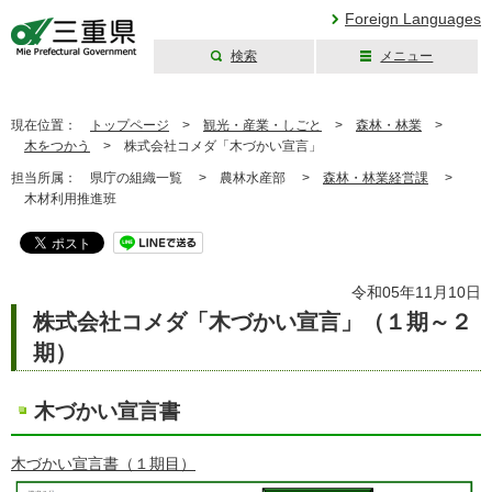
Foreign Languages
検索
メニュー
三重県公式ウェブ
サイト
現在位置：
トップページ
>
観光・産業・しごと
>
森林・林業
>
木をつかう
>
株式会社コメダ「木づかい宣言」
担当所属：
県庁の組織一覧 >
農林水産部 >
森林・林業経営課
>
木材利用推進班
令和05年11月10日
株式会社コメダ「木づかい宣言」（１期～２
期）
木づかい宣言書
木づかい宣言書（１期目）