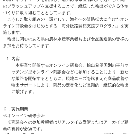
のブラッシュアップを支援することで、継続した輸出ができる体制
づくりに取り組むこととしています。
こうした取り組みの一環として、海外への販路拡大に向けたオン
ライン商談会をはじめとする「海外販路開拓支援プログラム」を実
施します。
輸出に関心のある県内農林水産事業者および食品製造業の皆様の
参加をお待ちしています。
内容
本事業で開催するオンライン研修会、輸出希望国別の事前マ
ッチング型オンライン商談会などに参加することにより、新た
な販路を開拓するとともに、現地ニーズを踏まえた商品改善や
輸出サポートにより、商品の定番化など長期的・継続的な輸出
に繋げます。
２．実施期間
≪オンライン研修会≫
※商談会への参加希望者はリアルタイム受講またはアーカイブ動
画の視聴が必須です。