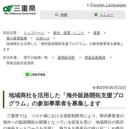
Foreign Languages
検索
メニュー
三重県公式ウェブ
サイト
現在位置：
トップページ
>
観光・産業・しごと
>
産業
>
食の産業振興
>
お知らせ
>
地域商社を活用した「海外販路開拓支援プログラム」の参加事業者を募集し
ます
担当所属：
県庁の組織一覧 >
雇用経済部
>
県産品振興課
>
県産品販売促進班
令和03年06月23日
地域商社を活用した「海外販路開拓支援プロ
グラム」の参加事業者を募集します
三重県では、コロナ禍における渡航制限等により、県内事業者の
海外への販路開拓が困難となっている状況を受け、地域商社の既存
の海外ネットワークを活用し、魅力ある県産品の掘り起こしや商品