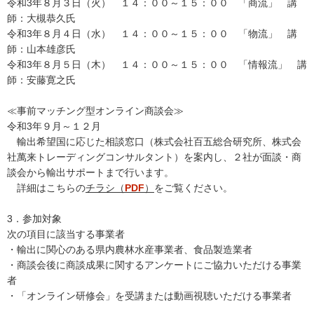
令和3年８月３日（火） １４：００～１５：００ 「商流」 講
師：大槻恭久氏
令和3年８月４日（水） １４：００～１５：００ 「物流」 講
師：山本雄彦氏
令和3年８月５日（木） １４：００～１５：００ 「情報流」 講
師：安藤寛之氏
≪事前マッチング型オンライン商談会≫
令和3年９月～１２月
輸出希望国に応じた相談窓口（株式会社百五総合研究所、株式会
社萬来トレーディングコンサルタント）を案内し、２社が面談・商
談会から輸出サポートまで行います。
詳細はこちらの
チラシ（
PDF
）
をご覧ください。
3．参加対象
次の項目に該当する事業者
・輸出に関心のある県内農林水産事業者、食品製造業者
・商談会後に商談成果に関するアンケートにご協力いただける事業
者
・「オンライン研修会」を受講または動画視聴いただける事業者