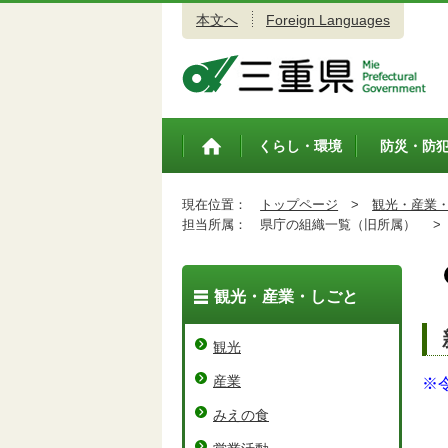
本文へ
Foreign Languages
三重県公式ウェブサイト
くらし・環境
防災・防
トップペ
ージ
現在位置：
トップページ
>
観光・産業
担当所属：
県庁の組織一覧（旧所属） >
観光・産業・しごと
観光
産業
※
みえの食