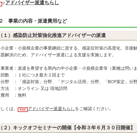
○
アドバイザー派遣ちらし
２ 事業の内容・派遣費用など
（１）感染防止対策強化推進アドバイザーの派遣
小企業・小規模企業の事業継続に資する、感染症対策の高度化、非接触
課題解決のため、アドバイザー派遣による支援を実施します。
象事業者：派遣を希望する県内の中小企業・小規模企業等（業種は問い
遣回数 ：１社につき最大２回まで
応分野 ：「感染対策」分野、「デジタル活用」分野、「BCP策定」分
方法 ：オンライン 又は 現地訪問
遣費用 ：無料
詳しくは、
アドバイザー派遣ちらし
をご確認ください。
（２）キックオフセミナーの開催【令和３年６月３０日開催】