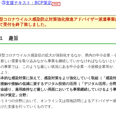
③
支援テキスト：BCP策定
型コロナウイルス感染防止対策強化推進アドバイザー派遣事業
て受付を終了致しました。
１ 趣旨
型コロナウイルス感染症の拡大が深刻化するなか、県内の中小企業・小
、新しい需要を取り込みながら事業を継続していかなければならないと
の事業では、このような厳しい状況にある中小企業・小規模企業等が、
るよう、
基本的な感染対策に加えて、感染対策をより強化していく取組（「感染
非接触や接触の低減に資するデジタル技術の活用（「デジタル活用」分
資金繰り、雇用維持など厳しい局面においても事業継続していけるよう
BCP策定」分野
）
いう３つの分野において、オンライン又は現地訪問によるアドバイザー
向けた支援を行っていくものです。