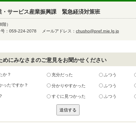
業・サービス産業振興課 緊急経済対策班
8階）
：059-224-2078
メールアドレス：
chusho@pref.mie.lg.jp
ためにみなさまのご意見をお聞かせください
たか？
充分だった
ふつう
かったですか？
分かりやすかった
ふつう
？
すぐに見つかった
ふつう