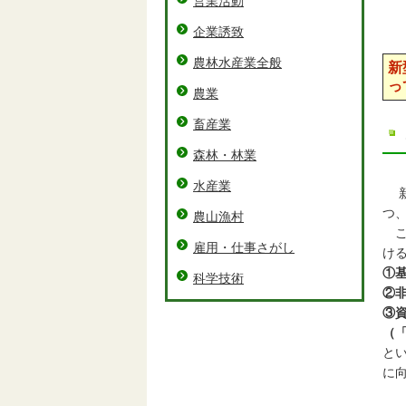
営業活動
企業誘致
農林水産業全般
新
っ
農業
畜産業
森林・林業
水産業
新
つ
農山漁村
こ
雇用・仕事さがし
け
①
科学技術
②
③
（「
と
に