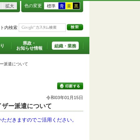
色の変更
拡大
標準
青
黄
黒
ト内検索
県政・
り
組織・業務
お知らせ情報
ー派遣について
令和03年01月15日
イザー派遣について
印刷する
いただきますのでご活用ください。