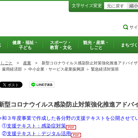
文字サイズ変更
元に戻す
縮小
サイ
健康・福祉・
スポーツ・
観光・産業・
犯
まちづく
子ども
教育・文化
しごと
・しごと
>
産業
>
新型コロナウイルス感染防止対策強化推進アドバイザ
雇用経済部 ＞ 中小企業・サービス産業振興課 ＞ 緊急経済対策班
新型コロナウイルス感染防止対策強化推進アドバ
令和３年度事業で作成した各分野の支援テキストを公開させて
①
支援テキスト：感染症対策
②
支援テキスト：デジタル活用