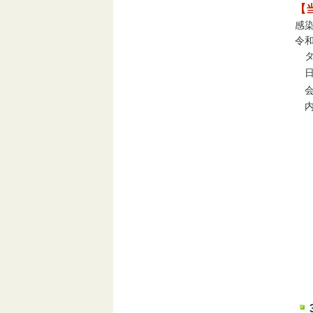
【
感
令
タイ
日
会
内
講
概
（
接
第
講
概
〔
１
ソ
日