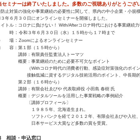
当セミナーは終了いたしました。多数のご視聴ありがとうご
染防止対策の強化や事業継続の必要性に関して、県内の中小企業・小規
和３年６月３０日にオンラインセミナーを開催しました。
トル：コロナに負けない！ With/Afterコロナ時代における事業継続
：
 時
令和３年６月３０日（水）１５時から１７時まで
：
 場
Zoomによるオンラインセミナー
 容：第１部（１５時から）
師：有限責任監査法人トーマツ
要：事業継続のために必要不可欠なポイント
Withコロナ時代の消費者行動、感染症対策強化のポイン
触低減に資するデジタル技術活用のポイント、中長期的な視
２部（１６時から）
師：有限会社ゑびや 代表取締役 小田島 春樹 氏
要：デジタルツールを活用した事業戦略の事例紹介
講師プロフィール〕
９８５年、北海道生まれ。
フトバンクを経て２０１２年、有限会社ゑびや入社、２０
本サービス大賞など多数の賞を受賞。
3 相談・申込窓口