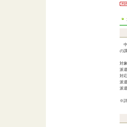
中
の
対
派
対
派遣
派
※