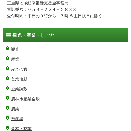
三重県地域経済復活支援金事務局
電話番号：０５９－２２４－２８３８
受付時間：平日の９時から１７時 ※土日祝日は除く
観光・産業・しごと
観光
産業
みえの食
営業活動
企業誘致
農林水産業全般
農業
畜産業
森林・林業