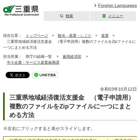
Foreign Languages
検索
メニュー
三重県公式ウェブ
サイト
現在位置：
トップページ
>
観光・産業・しごと
>
産業
>
三重県地域経済復活支援金 （電子申請用）複数のファイルをZipファイルに
一つにまとめる方法
担当所属：
県庁の組織一覧 >
雇用経済部
>
中小企業・サービス産業振興課
令和03年10月12日
三重県地域経済復活支援金 （電子申請用）
複数のファイルをZipファイルに一つにまと
める方法
※左右にフリックすると表がスライドします。