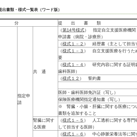
提出書類・様式一覧表（ワード版）
区 分
提 出 書 類
（
第14号様式
） 指定自立支援医療機関
申請書（病院・診療所）
（
様式１－２
） 経歴書（主として担
（
様式１－３
） 自立支援医療を行うた
要
（
様式１－４
） 研究内容に関する証明
歯科医師）
共 通
（
様式１２
） 誓約書
医師・歯科医師免許証（写し）
指定申
保険医療機関指定通知書（写し）
請
※ 腎臓・小腸・肝臓に関する医療につ
書類を追加すること
腎臓に関す
（
様式１－５
） 人工透析に関する専門
る医療
して担当する医師）
（
様式１－６
） 中心静脈栄養法等に関