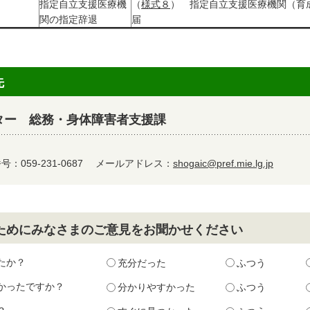
指定自立支援医療機
（
様式８
） 指定自立支援医療機関（育
関の指定辞退
届
先
ター 総務・身体障害者支援課
：059-231-0687
メールアドレス：
shogaic@pref.mie.lg.jp
ためにみなさまのご意見をお聞かせください
たか？
充分だった
ふつう
かったですか？
分かりやすかった
ふつう