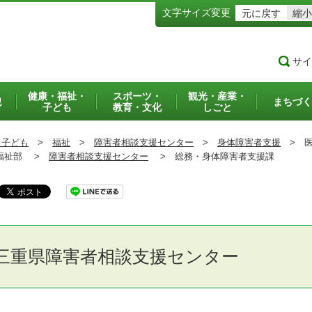
文字サイズ変更
元に戻す
縮小
サイ
健康・福祉・
スポーツ・
観光・産業・
犯
まちづく
子ども
教育・文化
しごと
・子ども
>
福祉
>
障害者相談支援センター
>
身体障害者支援
>
医療
祉部 >
障害者相談支援センター
>
総務・身体障害者支援課
三重県障害者相談支援センター