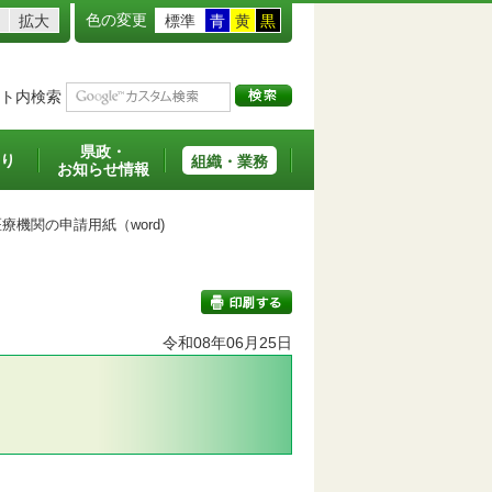
色の変更
拡大
標準
青
黄
黒
ト内検索
県政・
り
組織・業務
お知らせ情報
機関の申請用紙（word)
令和08年06月25日
印刷する