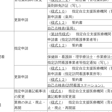
薬剤師免許証（写し）
（
様式１０
） 指定自立支援医療機関（
新申請書（薬局）
更新申請
（
様式１２
） 誓約書
自己点検表(薬局）
（
第18号様式
） 指定自立支援医療機関
申請書（指定訪問看護事業者等）
（
様式１２
） 誓約書
指定申請
訪問看
保健師・看護師・理学療法士・作業療法
指定訪問看護事業者等指定通知（写し）
（
様式１１
） 指定自立支援医療機関（
新申請書（指定訪問看護事業所等）
更新申請
（
様式１２
） 誓約書
自己点検表(訪問看護ステーション）
指定申請書記載事項
（
様式６
） 指定自立支援医療機関（育
の変更
書記載事項変更届
業務の休止・廃止・
（
様式７
） 指定自立支援医療機関（育
通
再開
止・廃止・再開届