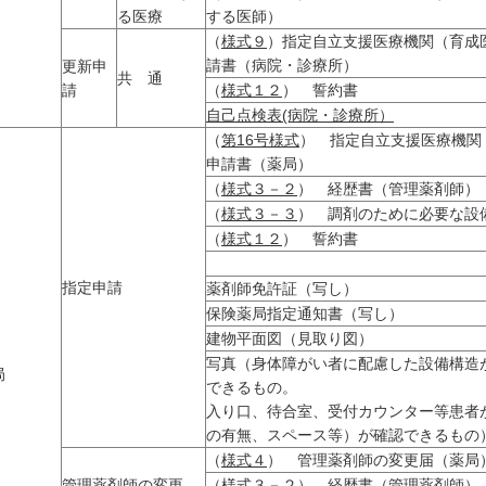
る医療
する医師）
（
様式９
）指定自立支援医療機関（育成
請書（病院・診療所）
更新申
共 通
請
（
様式１２
） 誓約書
自己点検表(病院・診療所）
（
第16号様式
） 指定自立支援医療機関
申請書（薬局）
（
様式３－２
） 経歴書（管理薬剤師）
（
様式３－３
） 調剤のために必要な設
（
様式１２
） 誓約書
指定申請
薬剤師免許証（写し）
保険薬局指定通知書（写し）
建物平面図（見取り図）
写真（身体障がい者に配慮した設備構造
局
できるもの。
入り口、待合室、受付カウンター等患者
の有無、スペース等）が確認できるもの
（
様式４
） 管理薬剤師の変更届（薬局
管理薬剤師の変更
（
様式３－２
） 経歴書（管理薬剤師）