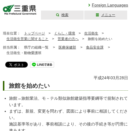
Foreign Languages
検索
メニュー
三重県公式ウェブ
サイト
現在位置：
トップページ
>
くらし・環境
>
生活衛生
>
生活衛生営業に関すること
>
営業者の方へ
>
旅館を始めたい
担当所属：
県庁の組織一覧 >
医療保健部
>
食品安全課
>
生活衛生・動物愛護班
平成24年03月28日
旅館を始めたい
旅館→旅館業法、モ－テル類似旅館建築指導要綱等で規制されて
います。
まずは、新規、変更を問わず、図面により事前に相談してくださ
い。
施設基準等があり、事前相談により、その後の手続き等が円滑に
進みます。