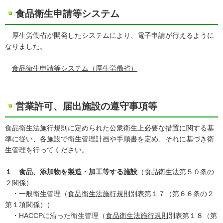
食品衛生申請等システム
厚生労働省が開発したシステムにより、電子申請が行えるように
なりました。
食品衛生申請等システム（厚生労働省）
営業許可、届出施設の遵守事項等
食品衛生法施行規則に定められた公衆衛生上必要な措置に関する基
準に従い、各施設で衛生管理計画や手順書を定め、それに基づき衛
生管理を行ってください。
１ 食品、添加物を製造・加工等する施設
（
食品衛生法
第５０条の
２関係）
・一般衛生管理（
食品衛生法施行規則
別表第１７（第６６条の２
第１項関係））
・HACCPに沿った衛生管理（
食品衛生法施行規則
別表第１８（第