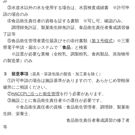
み
③水道水以外の水を使用する場合は、水質検査成績書 ※許可申
請の場合のみ
④食品衛生責任者の資格を証する書類 ※写し可。確認のみ。
調理師免許証、製菓衛生師免許証、食品衛生責任者養成講習修
了証等
⑤食品衛生管理者選任届及びその添付書類（
第３号様式
）※三重
県電子申請・届出システムで「
食品
」と検索
※設置が必要な業種（全粉乳、調製粉乳、食肉製品、添加物等
の製造業）のみ
３ 留意事項
（器具・容器包装の製造・加工業を除く）
①許可申請の場合は施設基準がありますので、あらかじめ管轄保
健所にご相談ください。
②
HACCPに沿った衛生管理
を行う必要があります。
③施設ごとに食品衛生責任者※の選任が必要です。
※食品衛生責任者の資格：食品衛生管理者、調理師、製菓衛
生師、栄養士、
食品衛生責任者養成講習の修了者
等