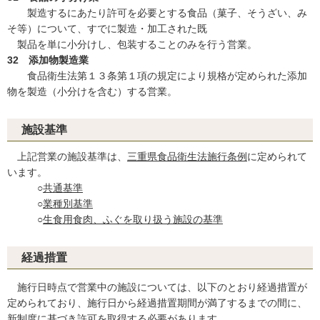
製造するにあたり許可を必要とする食品（菓子、そうざい、み
そ等）について、すでに製造・加工された既
製品を単に小分けし、包装することのみを行う営業。
32 添加物製造業
食品衛生法第１３条第１項の規定により規格が定められた添加
物を製造（小分けを含む）する営業。
施設基準
上記営業の施設基準は、
三重県食品衛生法施行条例
に定められて
います。
○
共通基準
○
業種別基準
○
生食用食肉、ふぐを取り扱う施設の基準
経過措置
施行日時点で営業中の施設については、以下のとおり経過措置が
定められており、施行日から経過措置期間が満了するまでの間に、
新制度に基づき許可を取得する必要があります。