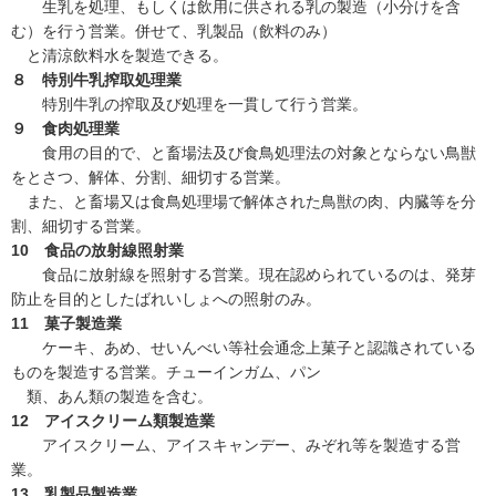
生乳を処理、もしくは飲用に供される乳の製造（小分けを含
む）を行う営業。併せて、乳製品（飲料のみ）
と清涼飲料水を製造できる。
８ 特別牛乳搾取処理業
特別牛乳の搾取及び処理を一貫して行う営業。
９ 食肉処理業
食用の目的で、と畜場法及び食鳥処理法の対象とならない鳥獣
をとさつ、解体、分割、細切する営業。
また、と畜場又は食鳥処理場で解体された鳥獣の肉、内臓等を分
割、細切する営業。
10 食品の放射線照射業
食品に放射線を照射する営業。現在認められているのは、発芽
防止を目的としたばれいしょへの照射のみ。
11 菓子製造業
ケーキ、あめ、せいんべい等社会通念上菓子と認識されている
ものを製造する営業。チューインガム、パン
類、あん類の製造を含む。
12 アイスクリーム類製造業
アイスクリーム、アイスキャンデー、みぞれ等を製造する営
業。
13 乳製品製造業