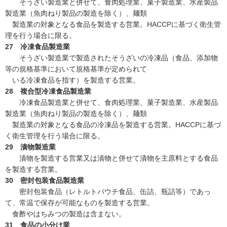
そうざい製造業と併せて、食肉処理業、菓子製造業、水産製品
製造業（魚肉ねり製品の製造を除く）、麺類
製造業の対象となる食品を製造する営業。HACCPに基づく衛生管
理を行う場合に限る。
27 冷凍食品製造業
そうざい製造業で製造されたそうざいの冷凍品（食品、添加物
等の規格基準において規格基準が定められて
いる冷凍食品を指す）を製造する営業。
28 複合型冷凍食品製造業
冷凍食品製造業と併せて、食肉処理業、菓子製造業、水産製品
製造業（魚肉ねり製品の製造を除く）、麺類
製造業の対象となる食品の冷凍品を製造する営業。HACCPに基づ
く衛生管理を行う場合に限る。
29 漬物製造業
漬物を製造する営業又は漬物と併せて漬物を主原料とする食品
を製造する営業。
30 密封包装食品製造業
密封包装食品（レトルトパウチ食品、缶詰、瓶詰等）であっ
て、常温で保存が可能なものを製造する営業。
食酢やはちみつの製造は含まない。
31 食品の小分け業