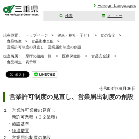
Foreign Languages
検索
メニュー
三重県公式ウェブ
サイト
現在位置：
トップページ
>
健康・福祉・子ども
>
食の安全
>
食品衛生
>
食品衛生全般
>
営業許可制度の見直し、営業届出制度の創設
担当所属：
県庁の組織一覧 >
医療保健部
>
食品安全課
>
食品衛生・表示班
令和03年08月06日
営業許可制度の見直し、営業届出制度の創設
１
営業許可業種の見直し
・
新許可業種（３２業種）
・
施設基準
・
経過措置
２
営業届出制度の創設