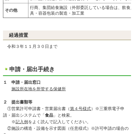
行商、集団給食施設（外部委託している場合は、飲食
その他
具・容器包装の製造・加工業
経過措置
令和３年１１月３０日まで
申請・届出手続き
１ 申請・届出窓口
施設所在地を所管する保健所
２ 提出書類等
①営業許可申請書・営業届出書（
第４号様式
）※三重県電子申
請・届出システムで「
食品
」と検索。
※
記入例
をよく読んで記入してください。
②施設の構造・設備を示す図面（任意様式）※許可申請の場合の