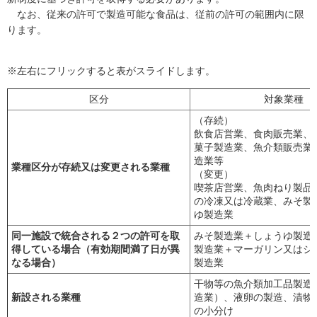
なお、従来の許可で製造可能な食品は、従前の許可の範囲内に限
ります。
※左右にフリックすると表がスライドします。
区分
対象業種
（存続）
飲食店営業、食肉販売業、
菓子製造業、魚介類販売業
造業等
業種区分が存続又は変更される業種
（変更）
喫茶店営業、魚肉ねり製品
の冷凍又は冷蔵業、みそ製
ゆ製造業
同一施設で統合される２つの許可を取
みそ製造業＋しょうゆ製造
得している場合（有効期間満了日が異
製造業＋マーガリン又はシ
なる場合）
製造業
干物等の魚介類加工品製造
新設される業種
造業）、液卵の製造、漬物
の小分け