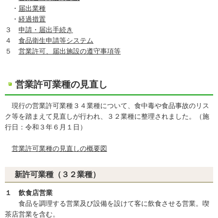
・
届出業種
・
経過措置
３
申請・届出手続き
４
食品衛生申請等システム
５
営業許可、届出施設の遵守事項等
営業許可業種の見直し
現行の営業許可業種３４業種について、食中毒や食品事故のリス
ク等を踏まえて見直しが行われ、３２業種に整理されました。（施
行日：令和３年６月１日）
営業許可業種の見直しの概要図
新許可業種（３２業種）
１ 飲食店営業
食品を調理する営業及び設備を設けて客に飲食させる営業。喫
茶店営業を含む。