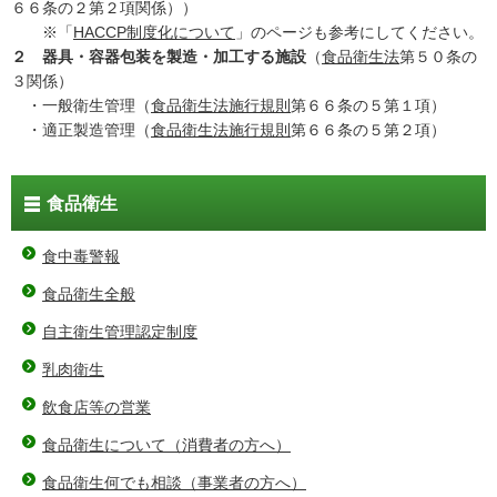
６６条の２第２項関係））
※「
HACCP制度化について
」のページも参考にしてください。
２ 器具・容器包装を製造・加工する施設
（
食品衛生法
第５０条の
３関係）
・一般衛生管理（
食品衛生法施行規則
第６６条の５第１項）
・適正製造管理（
食品衛生法施行規則
第６６条の５第２項）
食品衛生
食中毒警報
食品衛生全般
自主衛生管理認定制度
乳肉衛生
飲食店等の営業
食品衛生について（消費者の方へ）
食品衛生何でも相談（事業者の方へ）