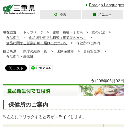
Foreign Languages
検索
メニュー
三重県公式ウェブ
サイト
現在位置：
トップページ
>
健康・福祉・子ども
>
食の安全
>
食品衛生
>
食品衛生何でも相談（事業者の方へ）
>
食品に関する営業許可、届け出について
>
保健所のご案内
担当所属：
県庁の組織一覧 >
医療保健部
>
食品安全課
>
食品衛生・表示班
令和08年06月02日
保健所のご案内
※左右にフリックすると表がスライドします。