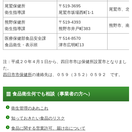
尾鷲保健所
〒519-3695
尾鷲市、北
衛生指導課
尾鷲市坂場西町1-1
熊野保健所
〒519-4393
熊野市、南
衛生指導課
熊野市井戸町383
医療保健部食品安全課
〒514-8570
食品衛生・表示班
津市広明町13
注：平成２０年４月１日から、四日市市は保健所設置市となりまし
た。
四日市市保健所
の連絡先は、０５９（３５２）０５９２ です。
食品衛生何でも相談（事業者の方へ）
衛生管理のあれこれ
知っておきたい食品のリスク
食品に関する営業許可、届け出について