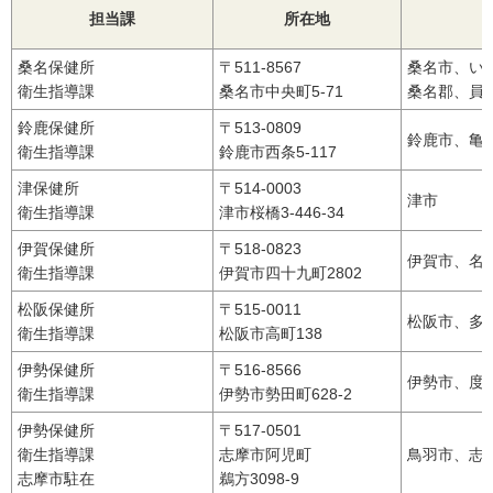
担当課
所在地
桑名保健所
〒511-8567
桑名市、い
衛生指導課
桑名市中央町5-71
桑名郡、員
鈴鹿保健所
〒513-0809
鈴鹿市、亀
衛生指導課
鈴鹿市西条5-117
津保健所
〒514-0003
津市
衛生指導課
津市桜橋3-446-34
伊賀保健所
〒518-0823
伊賀市、名
衛生指導課
伊賀市四十九町2802
松阪保健所
〒515-0011
松阪市、多
衛生指導課
松阪市高町138
伊勢保健所
〒516-8566
伊勢市、度
衛生指導課
伊勢市勢田町628-2
伊勢保健所
〒517-0501
衛生指導課
志摩市阿児町
鳥羽市、志
志摩市駐在
鵜方3098-9