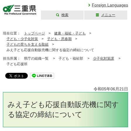
Foreign Languages
検索
メニュー
三重県公式ウェブ
サイト
現在位置：
トップページ
>
健康・福祉・子ども
>
子ども・少子化対策
>
子ども・思春期
>
子どもの育ちを支える取組
>
みえ子ども応援自動販売機に関する協定の締結について
担当所属：
県庁の組織一覧 >
子ども・福祉部 >
少子化対策課
>
子ども応援班
令和05年06月21日
みえ子ども応援自動販売機に関す
る協定の締結について