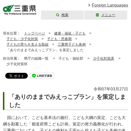
Foreign Languages
検索
メニュー
三重県公式ウェブ
サイト
現在位置：
トップページ
>
健康・福祉・子ども
>
子ども・少子化対策
>
子ども・思春期
>
子どもの育ちを支える取組
>
三重県子ども条例
>
「ありのままでみえっこプラン」を策定しました
担当所属：
県庁の組織一覧 >
子ども・福祉部 >
少子化対策課
>
少子化対策班
令和07年03月27日
「ありのままでみえっこプラン」を策定しま
した
国において、こども基本法の施行、こども大綱の策定、こども大
綱を勘案した「都道府県こども計画」策定の努力義務化が行われ、
三重県においても、子どもの権利を正面から捉えた子ども条例の改