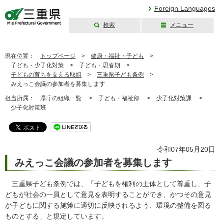
Foreign Languages
検索
メニュー
三重県公式ウェブ
サイト
現在位置：
トップページ
>
健康・福祉・子ども
>
子ども・少子化対策
>
子ども・思春期
>
子どもの育ちを支える取組
>
三重県子ども条例
>
みえっこ会議の参加者を募集します
担当所属：
県庁の組織一覧 >
子ども・福祉部 >
少子化対策課
>
少子化対策班
令和07年05月20日
みえっこ会議の参加者を募集します
三重県子ども条例では、「子どもを権利の主体として尊重し、子
どもが社会の一員として意見を表明することができ、かつその意見
が子どもに関する施策に適切に反映されるよう、環境の整備を図る
ものとする」と規定しています。