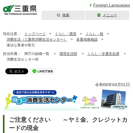
Foreign Languages
検索
メニュー
三重県公式ウェブ
サイト
現在位置：
トップページ
>
くらし・環境
>
くらし・税
>
消費生活（三重県消費生活センター）
>
多重債務相談
>
違法な業者や取引
担当所属：
県庁の組織一覧 >
環境生活部
>
くらし・交通安全課
>
消費生活センター班
令和06年04月01日
ご注意ください ～ヤミ金、クレジットカ
ードの現金