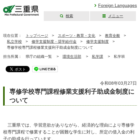
Foreign Languages
検索
メニュー
三重県公式ウェブ
サイト
現在位置：
トップページ
>
スポーツ・教育・文化
>
教育全般
>
私立学校
>
修学支援制度・奨学給付金
>
修学支援制度
>
専修学校専門課程修業支援利子助成金制度について
担当所属：
県庁の組織一覧 >
環境生活部
>
私学課
>
私学班
令和08年03月27日
専修学校専門課程修業支援利子助成金制度に
ついて
三重県では、学習意欲がありながら、経済的な理由により専修学
校専門課程で修業することが困難な学生に対し、所定の借入金の利
子の助成を行っています。