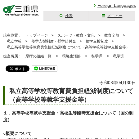
Foreign Languages
検索
メニュー
三重県公式ウェブ
サイト
現在位置：
トップページ
>
スポーツ・教育・文化
>
教育全般
>
私立学校
>
修学支援制度・奨学給付金
>
修学支援制度
>
私立高等学校等教育費負担軽減制度について（高等学校等就学支援金等）
担当所属：
県庁の組織一覧 >
環境生活部
>
私学課
>
私学班
令和08年04月30日
私立高等学校等教育費負担軽減制度について
（高等学校等就学支援金等）
１．高等学校等就学支援金・高校生等臨時支援金について（国の制
度）
○概要について