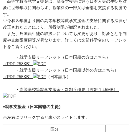
高等学校等就学支援金は、高等学校等に通う日本人等の生徒を対
象に世帯年収に関わらず、授業料の一部又は全部を支援する制度で
す。
※令和８年度より国の高等学校等就学支援金の支給に関する法律が
改正されたことにより、所得制限が撤廃されました。
また、外国籍生徒の取扱いについても変更があり、対象となる制
度や支給限度額等が異なります。詳しくは文部科学省のリーフレッ
トをご覧ください。
・
就学支援リーフレット（日本国籍の方はこちら）
（PDF:258KB）
・
就学支援リーフレット（日本国籍以外の方はこちら）
（PDF:255KB）
（日本語版）
・
高等学校等就学支援金・新制度概要（PDF:1.45MB）
♦就学支援金（日本国籍の生徒）
※左右にフリックすると表がスライドします。
区分