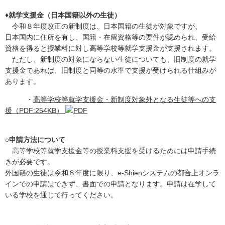
♦就学支援金（日本国籍以外の生徒）
令和８年度改正の新制度は、日本国籍の生徒が対象ですが、
日本国内に住所を有し、国籍・在留資格等の要件が認められ、受給
資格を得ると授業料に対し高等学校等就学支援金が支援されます。
ただし、新制度の対象にならない生徒についても、旧制度の就学
支援金であれば、旧制度と同等の水準で支援が受けられる仕組みが
あります。
・
高等学校等就学支援金・新制度対象外となる生徒等への支
援（PDF:254KB）
○申請方法について
高等学校等就学支援金等の授業料支援を受けるためには申請手続
きが必要です。
外国籍の生徒は令和８年度に限り、e-Shienシステムの都合上オンラ
インでの申請はできず、書面での申請となります。申請は在学して
いる学校を通じて行ってください。