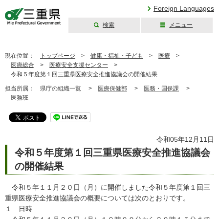
Foreign Languages
検索
メニュー
三重県公式ウェブ
サイト
現在位置：
トップページ
>
健康・福祉・子ども
>
医療
>
医療総合
>
医療安全支援センター
>
令和５年度第１回三重県医療安全推進協議会の開催結果
担当所属：
県庁の組織一覧 >
医療保健部
>
医務・国保課
>
医務班
令和05年12月11日
令和５年度第１回三重県医療安全推進協議会
の開催結果
令和５年１１月２０日（月）に開催しました令和５年度第１回三
重県医療安全推進協議会の概要については次のとおりです。
１ 日時