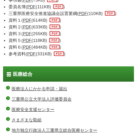
事項書(
PDF
(73KB)
)
委員名簿(
PDF
(111KB)
)
三重県医療安全推進協議会設置要綱(
PDF
(110KB)
)
資料１(
PDF
(614KB)
)
資料２(
PDF
(633KB)
)
資料３(
PDF
(255KB)
)
資料５(
PDF
(118KB)
)
資料６(
PDF
(484KB)
)
参考資料(
PDF
(331KB)
)
医療総合
医療法人にかかる申請・届出
三重県公立大学法人評価委員会
医療安全支援センター
さまざまな取組
地方独立行政法人三重県立総合医療センター