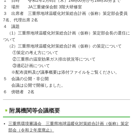
１ 日時 令和2年2月6日（木）14時00分から16時30分まで
２ 場所 JA三重健保会館 3階大研修室
３ 出席者 三重県地球温暖化対策総合計画（仮称）策定部会委員
7名、代理出席 2名
４ 議題
（1）三重県地球温暖化対策総合計画（仮称）策定部会長の選任に
ついて
（2）三重県地球温暖化対策総合計画（仮称）の策定について
①策定の考え方について
②三重県の温室効果ガス排出状況等について
③適応計画について
※配布資料及び議事概要は添付ファイルをご覧ください。
５ 会議の公開・非公開
会議は公開で開催しました。
６ 傍聴者 2名
附属機関等会議概要
三重県環境審議会 三重県地球温暖化対策総合計画（仮称）策定
部会（令和２年度廃止）