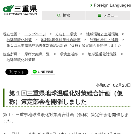
Foreign Languages
検索
メニュー
三重県公式ウェブ
サイト
現在位置：
トップページ
>
くらし・環境
>
地球環境と生活環境
>
地球温暖化対策
>
地球温暖化対策総合計画
>
計画の検討・進捗
>
第１回三重県地球温暖化対策総合計画（仮称）策定部会を開催しました
担当所属：
県庁の組織一覧 >
環境生活部
>
地球温暖化対策課
>
地球温暖化対策班
令和02年02月28日
第１回三重県地球温暖化対策総合計画（仮
称）策定部会を開催しました
第１回三重県地球温暖化対策総合計画（仮称）策定部会を開催しま
した。