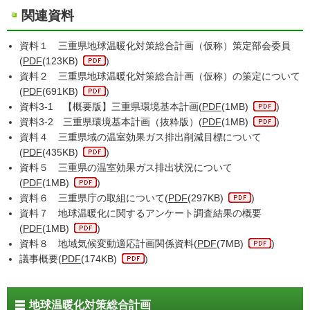
関連資料
資料１ 三重県地球温暖化対策総合計画（仮称）策定部会委員
(
PDF
(123KB)
)
資料２ 三重県地球温暖化対策総合計画（仮称）の策定について
(
PDF
(691KB)
)
資料3-1 【概要版】三重県環境基本計画(
PDF
(1MB)
)
資料3-2 三重県環境基本計画（抜粋版）(
PDF
(1MB)
)
資料４ 三重県域の温室効果ガス排出削減目標について
(
PDF
(435KB)
)
資料５ 三重県の温室効果ガス排出状況について
(
PDF
(1MB)
)
資料６ 三重県庁の取組について(
PDF
(297KB)
)
資料７ 地球温暖化に関するアンケート調査結果の概要
(
PDF
(1MB)
)
資料８ 地域気候変動適応計画関係資料(
PDF
(7MB)
)
議事概要(
PDF
(174KB)
)
地球温暖化対策総合計画