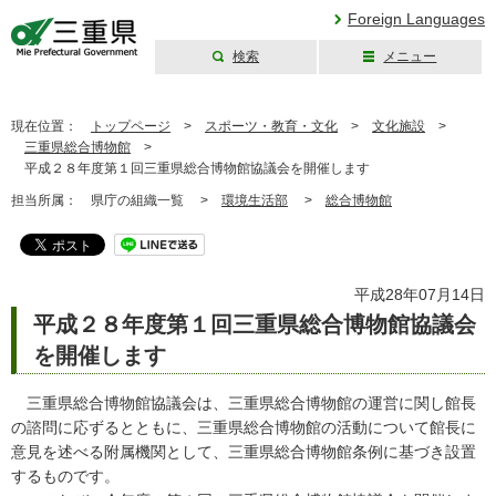
Foreign Languages
検索
メニュー
三重県公式ウェブ
サイト
現在位置：
トップページ
>
スポーツ・教育・文化
>
文化施設
>
三重県総合博物館
>
平成２８年度第１回三重県総合博物館協議会を開催します
担当所属：
県庁の組織一覧 >
環境生活部
>
総合博物館
平成28年07月14日
平成２８年度第１回三重県総合博物館協議会
を開催します
三重県総合博物館協議会は、三重県総合博物館の運営に関し館長
の諮問に応ずるとともに、三重県総合博物館の活動について館長に
意見を述べる附属機関として、三重県総合博物館条例に基づき設置
するものです。