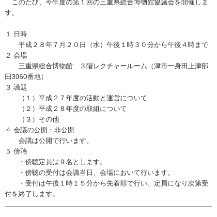
このたび、今年度の第１回の三重県総合博物館協議会を開催しま
す。
１ 日時
平成２８年７月２０日（水）午後１時３０分から午後４時まで
２ 会場
三重県総合博物館 ３階レクチャールーム（津市一身田上津部
田3060番地）
３ 議題
（１）平成２７年度の活動と運営について
（２）平成２８年度の取組について
（３）その他
４ 会議の公開・非公開
会議は公開で行います。
５ 傍聴
・傍聴定員は９名とします。
・傍聴の受付は会議当日、会場において行います。
・受付は午後１時１５分から先着順で行い、定員になり次第受
付を終了します。