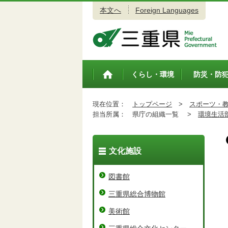
本文へ
Foreign Languages
三重県公式ウェブサイト
くらし・環境
防災・防
トップペ
ージ
現在位置：
トップページ
>
スポーツ・
担当所属：
県庁の組織一覧 >
環境生活
文化施設
図書館
三重県総合博物館
美術館