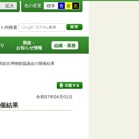
色の変更
拡大
標準
青
黄
黒
ト内検索
県政・
り
組織・業務
お知らせ情報
県総合博物館協議会の開催結果
令和07年04月01日
催結果
印刷する