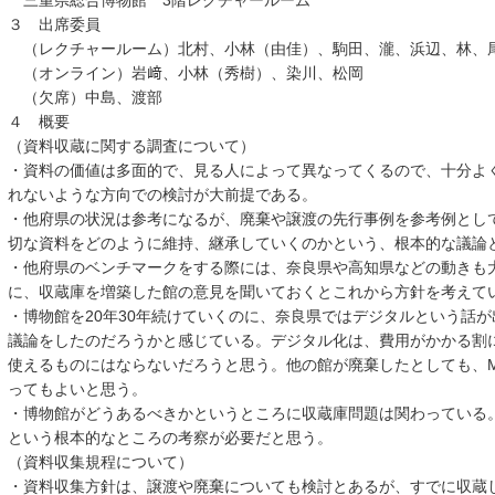
三重県総合博物館 3階レクチャールーム
３ 出席委員
（レクチャールーム）北村、小林（由佳）、駒田、瀧、浜辺、林、
（オンライン）岩﨑、小林（秀樹）、染川、松岡
（欠席）中島、渡部
４ 概要
（資料収蔵に関する調査について）
・資料の価値は多面的で、見る人によって異なってくるので、十分よく
れないような方向での検討が大前提である。
・他府県の状況は参考になるが、廃棄や譲渡の先行事例を参考例として
切な資料をどのように維持、継承していくのかという、根本的な議論
・他府県のベンチマークをする際には、奈良県や高知県などの動きも
に、収蔵庫を増築した館の意見を聞いておくとこれから方針を考えて
・博物館を20年30年続けていくのに、奈良県ではデジタルという話
議論をしたのだろうかと感じている。デジタル化は、費用がかかる割
使えるものにはならないだろうと思う。他の館が廃棄したとしても、M
ってもよいと思う。
・博物館がどうあるべきかというところに収蔵庫問題は関わっている
という根本的なところの考察が必要だと思う。
（資料収集規程について）
・資料収集方針は、譲渡や廃棄についても検討とあるが、すでに収蔵