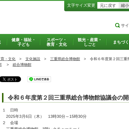
文字サイズ変更
元に戻す
縮小
サイ
健康・福祉・
スポーツ・
観光・産業・
犯
まちづく
子ども
教育・文化
しごと
教育・文化
>
文化施設
>
三重県総合博物館
>
令和６年度第２回三重
部
>
総合博物館
令和６年度第２回三重県総合博物館協議会の開
１ 日時
2025年3月6日（木） 13時30分～15時30分
２ 会場