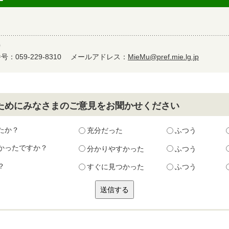
0
：059-229-8310
メールアドレス：
MieMu@pref.mie.lg.jp
ためにみなさまのご意見をお聞かせください
たか？
充分だった
ふつう
かったですか？
分かりやすかった
ふつう
？
すぐに見つかった
ふつう