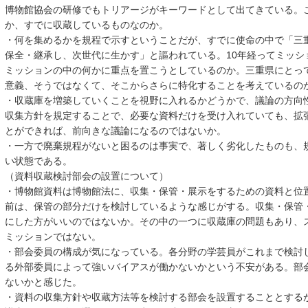
博物館協会の研修でもトリアージがキーワードとして出てきている。
か、すでに収蔵しているものなのか。
・何を集めるかを規程で示すということだが、すでに使命の中で「三
保全・継承し、次世代に生かす」と謳われている。10年経ってミッシ
ミッションの中の何かに重点を置こうとしているのか。三重県にとって
意義、そうではなくて、そこからさらに特化することを考えているの
・収蔵庫を増築していくことを視野に入れるかどうかで、議論の方向
収集方針を規定することで、必要な資料だけを受け入れていても、拡
とができれば、前向きな議論になるのではないか。
・一方で廃棄規程がないと困るのは事実で、著しく劣化したものも、
い状態である。
（資料収蔵検討部会の設置について）
・博物館資料は博物館法に、収集・保管・展示をするための資料と位
前は、保管の部分だけを検討しているような感じがする。収集・保管
にした方がいいのではないか。その中の一つに収蔵庫の問題もあり、
ミッションではない。
・部会委員の構成が気になっている。各分野の学芸員がこれまで検討
る外部委員によって強いバイアスが働かないかという不安がある。部
ないかと感じた。
・資料の収集方針や収蔵方法等を検討する部会を設置することとする