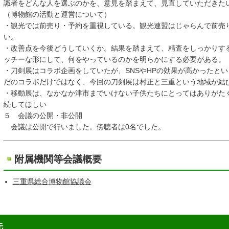
識者をどんな人を選ぶのかを、意見を踏まえて、見直していただきた
（博物館の活動と運営について）
・観光では前売り・予約を重視している。観光連盟はじゃらんで前売
い。
・改善点を今後どうしていくか。結果を踏まえて、精査をしっかりす
ッチーな形にして、何をやっているのかを明らかにする必要がある。
・刀剣展はコラボ企画をしていたが、SNSやHPの効果が高かったと
だのコラボだけではなく、今回の刀剣展は村正と三重という地域が結
・移動展は、なかなか津市までいけない子供たちにとってはありがた
続してほしい
５ 会議の公開・非公開
会議は公開で行いました。傍聴者は0名でした。
附属機関等会議概要
三重県総合博物館協議会
先