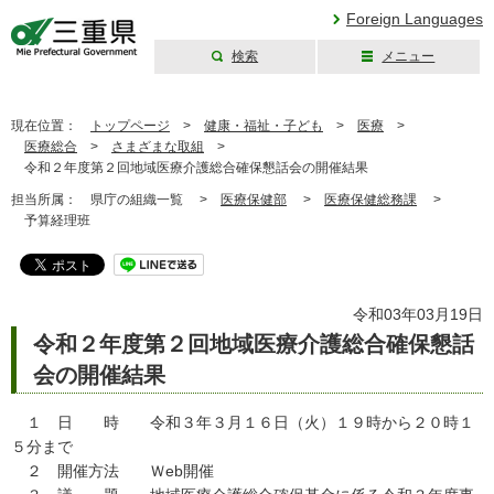
Foreign Languages
検索
メニュー
三重県公式ウェブ
サイト
現在位置：
トップページ
>
健康・福祉・子ども
>
医療
>
医療総合
>
さまざまな取組
>
令和２年度第２回地域医療介護総合確保懇話会の開催結果
担当所属：
県庁の組織一覧 >
医療保健部
>
医療保健総務課
>
予算経理班
令和03年03月19日
令和２年度第２回地域医療介護総合確保懇話
会の開催結果
１ 日 時 令和３年３月１６日（火）１９時から２０時１
５分まで
２ 開催方法 Ｗeb開催