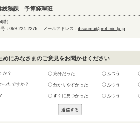
健総務課 予算経理班
4階）
：059-224-2275
メールアドレス：
ihsoumu@pref.mie.lg.jp
ためにみなさまのご意見をお聞かせください
たか？
充分だった
ふつう
かったですか？
分かりやすかった
ふつう
？
すぐに見つかった
ふつう