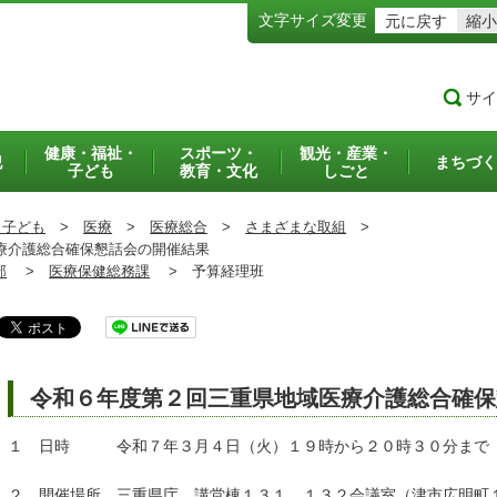
文字サイズ変更
元に戻す
縮小
サイ
健康・福祉・
スポーツ・
観光・産業・
犯
まちづく
子ども
教育・文化
しごと
・子ども
>
医療
>
医療総合
>
さまざまな取組
>
療介護総合確保懇話会の開催結果
部
>
医療保健総務課
>
予算経理班
令和６年度第２回三重県地域医療介護総合確保
１ 日時 令和７年３月４日（火）１９時から２０時３０分まで
２ 開催場所 三重県庁 講堂棟１３１、１３２会議室（津市広明町