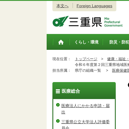
本文へ
Foreign Languages
三重県公式ウェブサイト
くらし・環境
防災・防
トップペ
ージ
現在位置：
トップページ
>
健康・福祉
令和６年度第２回三重県地域医
担当所属：
県庁の組織一覧 >
医療保健
医療総合
医療法人にかかる申請・届
出
三重県公立大学法人評価委
員会