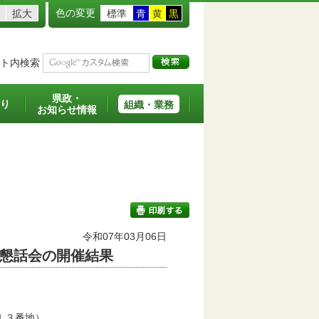
色の変更
拡大
標準
青
黄
黒
ト内検索
県政・
り
組織・業務
お知らせ情報
令和07年03月06日
懇話会の開催結果
印刷する
１３番地）