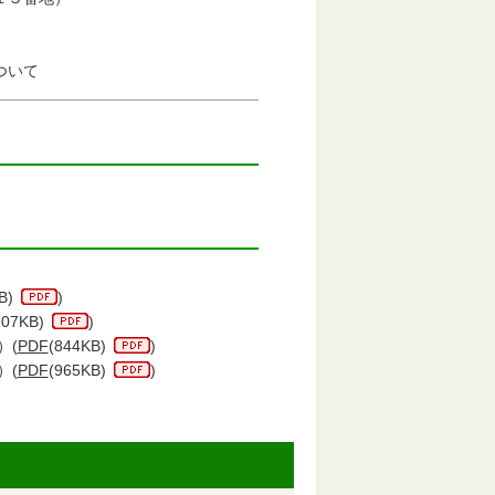
ついて
B)
)
107KB)
)
）(
PDF
(844KB)
)
）(
PDF
(965KB)
)