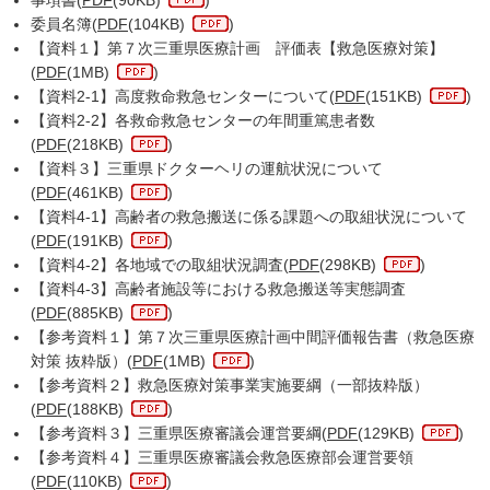
事項書(
PDF
(90KB)
)
委員名簿(
PDF
(104KB)
)
【資料１】第７次三重県医療計画 評価表【救急医療対策】
(
PDF
(1MB)
)
【資料2-1】高度救命救急センターについて(
PDF
(151KB)
)
【資料2-2】各救命救急センターの年間重篤患者数
(
PDF
(218KB)
)
【資料３】三重県ドクターヘリの運航状況について
(
PDF
(461KB)
)
【資料4-1】高齢者の救急搬送に係る課題への取組状況について
(
PDF
(191KB)
)
【資料4-2】各地域での取組状況調査(
PDF
(298KB)
)
【資料4-3】高齢者施設等における救急搬送等実態調査
(
PDF
(885KB)
)
【参考資料１】第７次三重県医療計画中間評価報告書（救急医療
対策 抜粋版）(
PDF
(1MB)
)
【参考資料２】救急医療対策事業実施要綱（一部抜粋版）
(
PDF
(188KB)
)
【参考資料３】三重県医療審議会運営要綱(
PDF
(129KB)
)
【参考資料４】三重県医療審議会救急医療部会運営要領
(
PDF
(110KB)
)