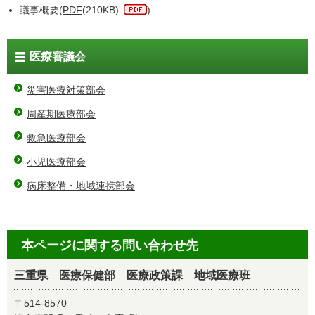
議事概要(
PDF
(210KB)
)
医療審議会
災害医療対策部会
周産期医療部会
救急医療部会
小児医療部会
病床整備・地域連携部会
本ページに関する問い合わせ先
三重県 医療保健部 医療政策課 地域医療班
〒514-8570