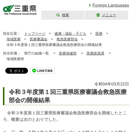
Foreign Languages
検索
メニュー
三重県公式ウェブ
サイト
現在位置：
トップページ
>
健康・福祉・子ども
>
医療
>
地域医療
>
医療審議会
>
救急医療部会
>
令和３年度第１回三重県医療審議会救急医療部会の開催結果
担当所属：
県庁の組織一覧 >
医療保健部
>
医療政策課
>
地域医療班
令和04年03月22日
令和３年度第１回三重県医療審議会救急医療
部会の開催結果
令和３年度第１回三重県医療審議会救急医療部会を開催したとこ
ろ、概要は次のとおりでした。