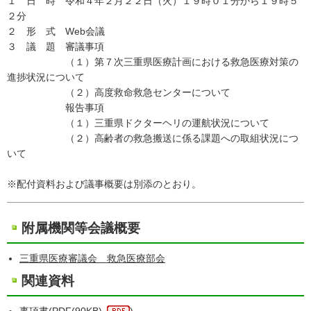
１ 日 時 令和４年２月２２日（火）１９時０１分から１９時５
２分
２ 形 式 Web会議
３ 議 題 審議事項
（１）第７次三重県医療計画における救急医療対策の
進捗状況について
（２）高度救命救急センターについて
報告事項
（１）三重県ドクターヘリの運航状況について
（２）高齢者の救急搬送に係る課題への取組状況につ
いて
※配付資料および議事概要は別添のとおり。
附属機関等会議概要
三重県医療審議会 救急医療部会
関連資料