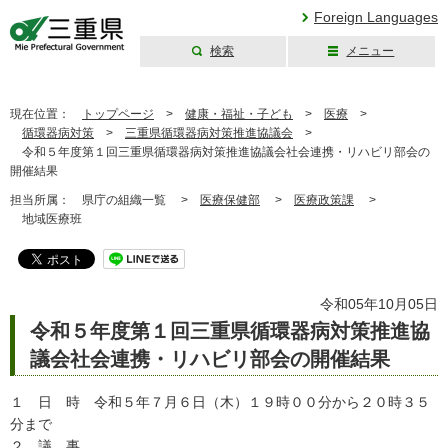
Foreign Languages
検索
メニュー
三重県公式ウェブ
サイト
現在位置：
トップページ
>
健康・福祉・子ども
>
医療
>
循環器病対策
>
三重県循環器病対策推進協議会
>
令和５年度第１回三重県循環器病対策推進協議会社会連携・リハビリ部会の
開催結果
担当所属：
県庁の組織一覧 >
医療保健部
>
医療政策課
>
地域医療班
令和05年10月05日
令和５年度第１回三重県循環器病対策推進協
議会社会連携・リハビリ部会の開催結果
１ 日 時 令和５年７月６日（木）１９時００分から２０時３５
分まで
２ 議 事