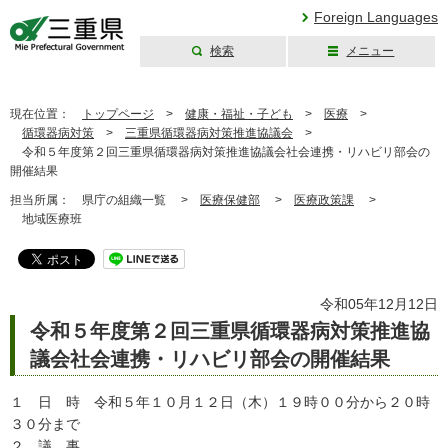
Foreign Languages
検索
メニュー
三重県公式ウェブ
サイト
現在位置：
トップページ
>
健康・福祉・子ども
>
医療
>
循環器病対策
>
三重県循環器病対策推進協議会
>
令和５年度第２回三重県循環器病対策推進協議会社会連携・リハビリ部会の
開催結果
担当所属：
県庁の組織一覧 >
医療保健部
>
医療政策課
>
地域医療班
令和05年12月12日
令和５年度第２回三重県循環器病対策推進協
議会社会連携・リハビリ部会の開催結果
１ 日 時 令和５年１０月１２日（木）１９時００分から２０時
３０分まで
２ 議 事