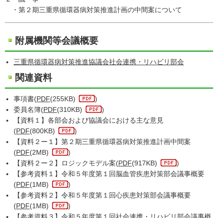
・第２期三重県循環器病対策推進計画の中間案について
附属機関等会議概要
三重県循環器病対策推進協議会社会連携・リハビリ部会
関連資料
事項書(
PDF
(255KB)
)
委員名簿(
PDF
(310KB)
)
【資料１】各部会および協議会における主な意見
(
PDF
(800KB)
)
【資料２ー１】第２期三重県循環器病対策推進計画中間案
(
PDF
(2MB)
)
【資料２ー２】ロジックモデル案(
PDF
(917KB)
)
【参考資料１】令和５年度第１回脳血管疾患対策部会議事概要
(
PDF
(1MB)
)
【参考資料２】令和５年度第１回心疾患対策部会議事概要
(
PDF
(1MB)
)
【参考資料３】令和５年度第１回社会連携・リハビリ部会議事概