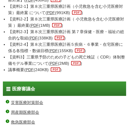
療対策】(
PDF
(458KB)
)
【資料2-1】第８次三重県医療計画（小児救急を含む小児医療対
策）最終案 について(
PDF
(991KB)
)
【資料2-2】第８次三重県医療計画（ 小児救急を含む小児医療対
策 ）最終案(
PDF
(1MB)
)
【資料2-3】第８次三重県医療計画 第７章保健・医療・福祉の総
合的な取組(
PDF
(338KB)
)
【資料2-4】第８次三重県医療計画５疾病・６事業・在宅医療に
係る各指標・数値目標(
PDF
(155KB)
)
【資料3】三重県予防のための子どもの死亡検証（ CDR）体制整
備モデル事業について(
PDF
(2MB)
)
議事概要(
PDF
(240KB)
)
医療審議会
災害医療対策部会
周産期医療部会
救急医療部会