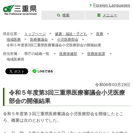
Foreign Languages
検索
メニュー
三重県公式ウェブ
サイト
現在位置：
トップページ
>
健康・福祉・子ども
>
医療
>
地域医療
>
医療審議会
>
小児医療部会
>
令和５年度第3回三重県医療審議会小児医療部会の開催結果
担当所属：
県庁の組織一覧 >
医療保健部
>
医療政策課
>
地域医療班
令和06年03月19日
令和５年度第3回三重県医療審議会小児医療
部会の開催結果
令和５年度第３回三重県医療審議会小児医療部会を開催したとこ
ろ、概要は次のとおりでした。