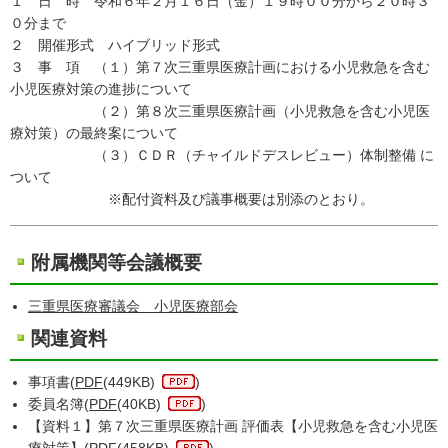
１ 日 時 令和６年２月１６日（金）１９時００分から２０時３
０分まで
２ 開催形式 ハイブリッド形式
３ 事 項 （１）第７次三重県医療計画における小児救急を含む
小児医療対策の進捗について
（２）第８次三重県医療計画（小児救急を含む小児医
療対策）の最終案について
（３）ＣＤＲ（チャイルドデスレビュー）体制整備 に
ついて
※配付資料及び議事概要は別添のとおり。
附属機関等会議概要
三重県医療審議会 小児医療部会
関連資料
事項書(
PDF
(449KB)
)
委員名簿(
PDF
(40KB)
)
【資料１】第７次三重県医療計画 評価表【小児救急を含む小児医