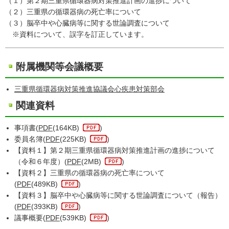
（１）第２期三重県循環器病対策推進計画の進捗について
（２）三重県の循環器病の死亡率について
（３）脳卒中や心臓病等に関する世論調査について
※資料について、誤字を訂正しています。
附属機関等会議概要
三重県循環器病対策推進協議会心疾患対策部会
関連資料
事項書(
PDF
(164KB)
)
委員名簿(
PDF
(225KB)
)
【資料１】第２期三重県循環器病対策推進計画の進捗について
（令和６年度）(
PDF
(2MB)
)
【資料２】三重県の循環器病の死亡率について
(
PDF
(489KB)
)
【資料３】脳卒中や心臓病等に関する世論調査について（報告）
(
PDF
(393KB)
)
議事概要(
PDF
(539KB)
)