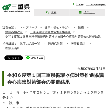
Foreign Languages
検索
メニュー
三重県公式ウェブ
サイト
現在位置：
トップページ
>
健康・福祉・子ども
>
医療
>
循環器病対策
>
三重県循環器病対策推進協議会
>
令和６度第１回三重県循環器病対策推進協議会心疾患対策部会の開催結果
担当所属：
県庁の組織一覧 >
医療保健部
>
医療政策課
>
医療企画班
令和07年03月24日
令和６度第１回三重県循環器病対策推進協議
会心疾患対策部会の開催結果
１ 日 時 令和７年２月６日（木）１９時００分から２０時００
分まで
２ 議 事