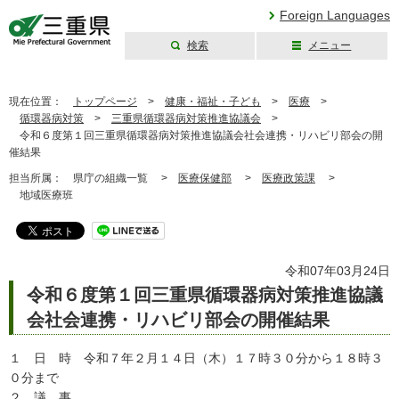
Foreign Languages
検索
メニュー
三重県公式ウェブ
サイト
現在位置：
トップページ
>
健康・福祉・子ども
>
医療
>
循環器病対策
>
三重県循環器病対策推進協議会
>
令和６度第１回三重県循環器病対策推進協議会社会連携・リハビリ部会の開
催結果
担当所属：
県庁の組織一覧 >
医療保健部
>
医療政策課
>
地域医療班
令和07年03月24日
令和６度第１回三重県循環器病対策推進協議
会社会連携・リハビリ部会の開催結果
１ 日 時 令和７年２月１４日（木）１７時３０分から１８時３
０分まで
２ 議 事