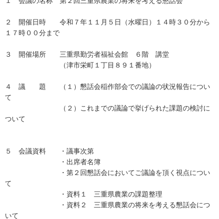
１ 会議の名称 第２回三重県農業の将来を考える懇話会
２ 開催日時 令和７年１１月５日（水曜日）１４時３０分から
１７時００分まで
３ 開催場所 三重県勤労者福祉会館 ６階 講堂
（津市栄町１丁目８９１番地）
４ 議 題 （１）懇話会稲作部会での議論の状況報告につい
て
（２）これまでの議論で挙げられた課題の検討に
ついて
５ 会議資料 ・議事次第
・出席者名簿
・第２回懇話会においてご議論を頂く視点につい
て
・資料１ 三重県農業の課題整理
・資料２ 三重県農業の将来を考える懇話会につ
いて