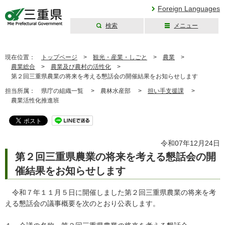
Foreign Languages
検索
メニュー
三重県公式ウェブ
サイト
現在位置：
トップページ
>
観光・産業・しごと
>
農業
>
農業総合
>
農業及び農村の活性化
>
第２回三重県農業の将来を考える懇話会の開催結果をお知らせします
担当所属：
県庁の組織一覧 >
農林水産部 >
担い手支援課
>
農業活性化推進班
令和07年12月24日
第２回三重県農業の将来を考える懇話会の開
催結果をお知らせします
令和７年１１月５日に開催しました第２回三重県農業の将来を考
える懇話会の議事概要を次のとおり公表します。