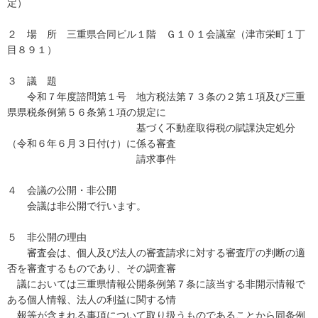
定）
２ 場 所 三重県合同ビル１階 Ｇ１０１会議室（津市栄町１丁
目８９１）
３ 議 題
令和７年度諮問第１号 地方税法第７３条の２第１項及び三重
県県税条例第５６条第１項の規定に
基づく不動産取得税の賦課決定処分
（令和６年６月３日付け）に係る審査
請求事件
４ 会議の公開・非公開
会議は非公開で行います。
５ 非公開の理由
審査会は、個人及び法人の審査請求に対する審査庁の判断の適
否を審査するものであり、その調査審
議においては三重県情報公開条例第７条に該当する非開示情報で
ある個人情報、法人の利益に関する情
報等が含まれる事項について取り扱うものであることから同条例