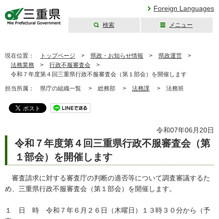
Foreign Languages
検索
メニュー
三重県公式ウェブ
サイト
現在位置：
トップページ
>
県政・お知らせ情報
>
県政運営
>
法務業務
>
行政不服審査会
>
令和７年度第４回三重県行政不服審査会（第１部会）を開催します
担当所属：
県庁の組織一覧 >
総務部 >
法務課
>
法務班
令和07年06月20日
令和７年度第４回三重県行政不服審査会（第
１部会）を開催します
審査請求に対する審査庁の判断の適否等について調査審議するた
め、三重県行政不服審査会（第１部会）を開催します。
１ 日 時 令和７年６月２６日（木曜日）１３時３０分から（予