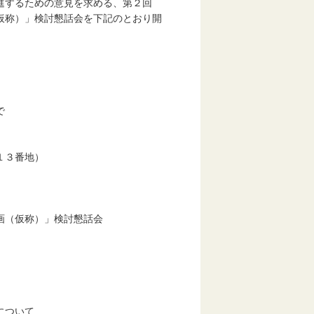
進するための意見を求める、第２回
仮称）」検討懇話会を下記のとおり開
で
１３番地）
（仮称）」検討懇話会
について