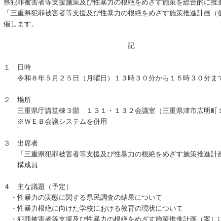
県犯罪被害者等支援施策及び性暴力の根絶をめざす施策を総合的に推
「三重県犯罪被害者等支援及び性暴力の根絶をめざす施策推進計画（
催します。
記
１ 日時
令和８年５月２５日（月曜日）１３時３０分から１５時３０分ま
２ 場所
三重県庁講堂棟３階 １３１・１３２会議室（三重県津市広明町
※ＷＥＢ会議システムを併用
３ 出席者
「三重県犯罪被害者等支援及び性暴力の根絶をめざす施策推進計画
構成員
４ 主な議題（予定）
・性暴力の実態に関する県民調査の結果について
・性暴力根絶に向けた学校における教育の現状について
・犯罪被害者等支援及び性暴力の根絶をめざす施策推進計画（案）