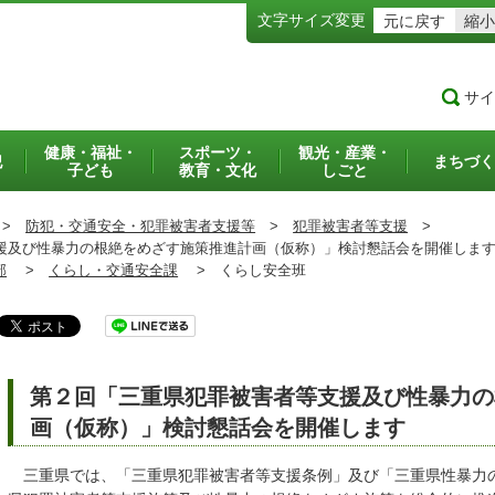
文字サイズ変更
元に戻す
縮小
サイ
健康・福祉・
スポーツ・
観光・産業・
犯
まちづく
子ども
教育・文化
しごと
>
防犯・交通安全・犯罪被害者支援等
>
犯罪被害者等支援
>
及び性暴力の根絶をめざす施策推進計画（仮称）」検討懇話会を開催しま
部
>
くらし・交通安全課
>
くらし安全班
第２回「三重県犯罪被害者等支援及び性暴力の
画（仮称）」検討懇話会を開催します
三重県では、「三重県犯罪被害者等支援条例」及び「三重県性暴力