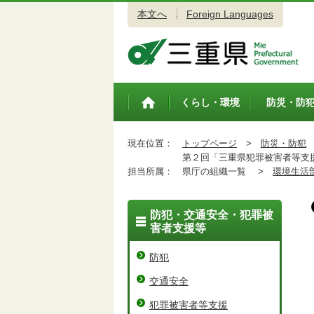
本文へ
Foreign Languages
三重県公式ウェブサイト
くらし・環境
防災・防
トップペ
ージ
現在位置：
トップページ
>
防災・防犯
第２回「三重県犯罪被害者等支援
担当所属：
県庁の組織一覧 >
環境生活
防犯・交通安全・犯罪被
害者支援等
防犯
交通安全
犯罪被害者等支援