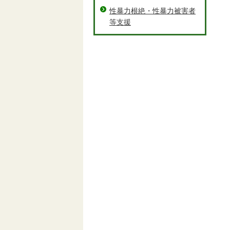
性暴力根絶・性暴力被害者
等支援