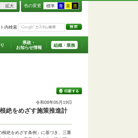
色の変更
拡大
標準
青
黄
黒
ト内検索
県政・
り
組織・業務
お知らせ情報
す
令和08年05月19日
根絶をめざす施策推進計
印刷する
の根絶をめざす条例」に基づき、三重