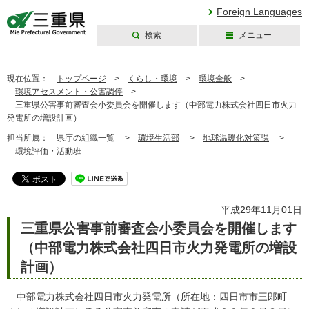
Foreign Languages
検索
メニュー
三重県公式ウェブ
サイト
現在位置：
トップページ
>
くらし・環境
>
環境全般
>
環境アセスメント・公害調停
>
三重県公害事前審査会小委員会を開催します（中部電力株式会社四日市火力
発電所の増設計画）
担当所属：
県庁の組織一覧 >
環境生活部
>
地球温暖化対策課
>
環境評価・活動班
平成29年11月01日
三重県公害事前審査会小委員会を開催します
（中部電力株式会社四日市火力発電所の増設
計画）
中部電力株式会社四日市火力発電所（所在地：四日市市三郎町