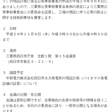
１）の増設計画に係る公害事前審査の申請が平成２９年９月８日に
ありましたので、三重県公害事前審査会条例の規定により三重県公
害事前審査会に小委員会を設置し、工場の増設に伴う公害の防止に
関する技術的事項を審査します。
１ 日時
平成２９年１１月９日（木）午後３時３０分から午後４時３０分
まで
２ 場所
三重県四日市庁舎 北館１階 第１５会議室
（四日市市新正４－２１－５）
３ 議題予定
中部電力株式会社四日市火力発電所の増設計画（バイオマス発電
設備の設置）について
４ 会議の公開・非公開
会議は原則公開ですが、企業独自の生産や技術等の情報を扱うこ
とがあるため、当日の小委員会に諮り、一部非公開となる場合があ
ります。