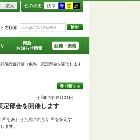
色の変更
拡大
標準
青
黄
黒
ト内検索
県政・
り
組織・業務
お知らせ情報
対策総合計画（仮称）策定部会を開催します
令和02年02月01日
策定部会を開催します
印刷する
計画をあわせた総合的な計画を策定す
催します。