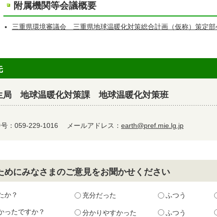
附属機関等会議概要
三重県環境審議会 三重県地球温暖化対策総合計画（仮称）策定部
先
生局 地球温暖化対策課 地球温暖化対策班
：059-229-1016
メールアドレス：
earth@pref.mie.lg.jp
ためにみなさまのご意見をお聞かせください
たか？
充分だった
ふつう
かったですか？
分かりやすかった
ふつう