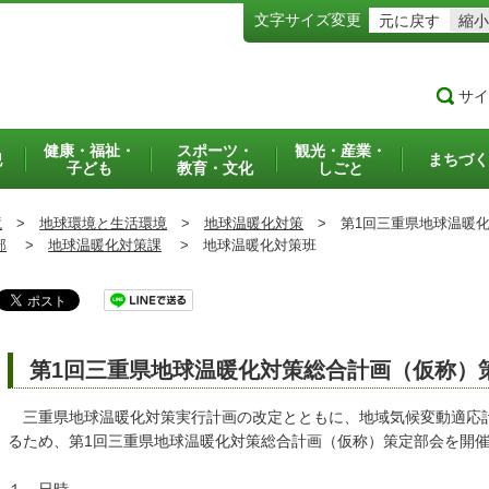
文字サイズ変更
元に戻す
縮小
サイ
健康・福祉・
スポーツ・
観光・産業・
犯
まちづく
子ども
教育・文化
しごと
境
>
地球環境と生活環境
>
地球温暖化対策
>
第1回三重県地球温暖化
部
>
地球温暖化対策課
>
地球温暖化対策班
第1回三重県地球温暖化対策総合計画（仮称）
三重県地球温暖化対策実行計画の改定とともに、地域気候変動適応
るため、第1回三重県地球温暖化対策総合計画（仮称）策定部会を開