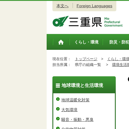
本文へ
Foreign Languages
三重県公式ウェブサイト
くらし・環境
防災・防
トップペ
ージ
現在位置：
トップページ
>
くらし・環
担当所属：
県庁の組織一覧 >
環境生活
地球環境と生活環境
地球温暖化対策
大気環境
騒音・振動・悪臭