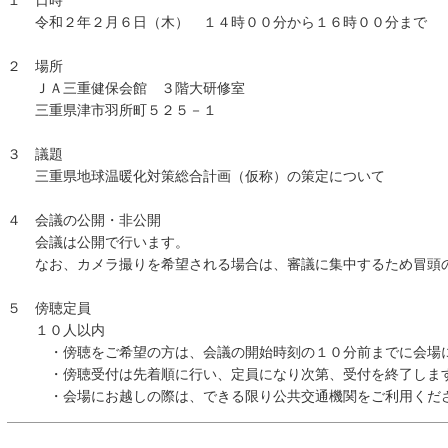
１ 日時
令和２年２月６日（木） １４時００分から１６時００分まで
２ 場所
ＪＡ三重健保会館 ３階大研修室
三重県津市羽所町５２５－１
３ 議題
三重県地球温暖化対策総合計画（仮称）の策定について
４ 会議の公開・非公開
会議は公開で行います。
なお、カメラ撮りを希望される場合は、審議に集中するため冒頭の
５ 傍聴定員
１０人以内
・傍聴をご希望の方は、会議の開始時刻の１０分前までに会場に
・傍聴受付は先着順に行い、定員になり次第、受付を終了します
・会場にお越しの際は、できる限り公共交通機関をご利用くだ