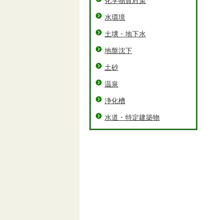
化学物質対策
水環境
土壌・地下水
地盤沈下
土砂
温泉
浄化槽
水道・特定建築物