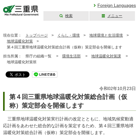
Foreign Languages
検索
メニュー
三重県公式ウェブ
サイト
現在位置：
トップページ
>
くらし・環境
>
地球環境と生活環境
>
地球温暖化対策
>
第４回三重県地球温暖化対策総合計画（仮称）策定部会を開催します
担当所属：
県庁の組織一覧 >
環境生活部
>
地球温暖化対策課
>
地球温暖化対策班
令和02年10月23日
第４回三重県地球温暖化対策総合計画（仮
称）策定部会を開催します
三重県地球温暖化対策実行計画の改定とともに、地域気候変動適
応計画をあわせた総合的な計画を策定するため、第４回三重県地球
温暖化対策総合計画（仮称）策定部会を開催します。