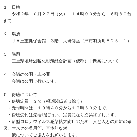
１ 日時
令和２年１０月２７日（火） １４時００分から１６時３０分
まで
２ 場所
ＪＡ三重健保会館 ３階 大研修室（津市羽所町５２５－１）
３ 議題
三重県地球温暖化対策総合計画（仮称）中間案について
４ 会議の公開・非公開
会議は公開で行います。
５ 傍聴について
・傍聴定員 ３名（報道関係者は除く）
・受付時間は、１３時４０分から１３時５０分まで。
・傍聴受付は先着順に行い、定員になり次第終了します。
・新型コロナウィルス感染拡大防止のため、人と人との距離の確
保、マスクの着用等、基本的な対
策についてご協力をお願いします。