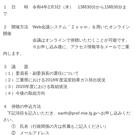
１ 日 時 令和4年2月3日（木） 13時30分から15時30分ま
で
２ 開催方法 Web会議システム「Ｚｏｏｍ」を用いたオンライン
開催
会議はオンラインで傍聴いただくことが可能です。
※お申し込み後に、アクセス情報等をメールでご案
内します。
３ 議 題
（１）委員長・副委員長の選任について
（２）三重県における2018年度温室効果ガス排出状況
（３）2020年度における取組状況
（４）今後の取組方向
４ 傍聴の申込方法
下記項目を記入いただき、earth@pref.mie.lg.jpへお申し込みくだ
さい。
① 氏名（行政関係の方は所属もご記入ください）
② メールアドレス