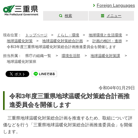
Foreign Languages
検索
メニュー
三重県公式ウェブ
サイト
現在位置：
トップページ
>
くらし・環境
>
地球環境と生活環境
>
地球温暖化対策
>
地球温暖化対策総合計画
>
計画の検討・進捗
>
令和3年度三重県地球温暖化対策総合計画推進委員会を開催します
担当所属：
県庁の組織一覧 >
環境生活部
>
地球温暖化対策課
>
地球温暖化対策班
令和04年01月29日
令和3年度三重県地球温暖化対策総合計画推
進委員会を開催します
三重県地球温暖化対策総合計画を推進するため、取組について評
価などを行う「三重県地球温暖化対策総合計画推進委員会」を開催
します。