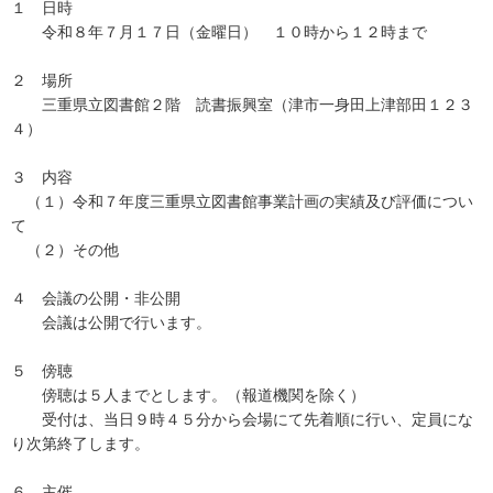
１ 日時
令和８年７月１７日（金曜日） １０時から１２時まで
２ 場所
三重県立図書館２階 読書振興室（津市一身田上津部田１２３
４）
３ 内容
（１）令和７年度三重県立図書館事業計画の実績及び評価につい
て
（２）その他
４ 会議の公開・非公開
会議は公開で行います。
５ 傍聴
傍聴は５人までとします。（報道機関を除く）
受付は、当日９時４５分から会場にて先着順に行い、定員にな
り次第終了します。
６ 主催