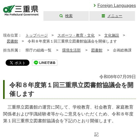
Foreign Languages
検索
メニュー
三重県公式ウェブ
サイト
現在位置：
トップページ
>
スポーツ・教育・文化
>
文化施設
>
図書館
>
令和８年度第１回三重県立図書館協議会を開催します
担当所属：
県庁の組織一覧 >
環境生活部
>
図書館
>
企画総務課
令和08年07月09日
令和８年度第１回三重県立図書館協議会を開
催します
三重県立図書館の運営に関して、学校教育、社会教育、家庭教育
関係者および学識経験者等からご意見をいただくため、令和８年度
第１回三重県立図書館協議会を下記のとおり開催します。
記