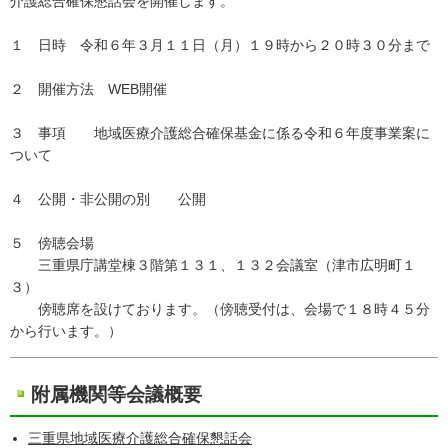
介護総合確保懇話会を開催します。
１ 日時 令和６年３月１１日（月）１９時から２０時３０分まで
２ 開催方法 WEB開催
３ 事項 地域医療介護総合確保基金に係る令和６年度事業案に
ついて
４ 公開・非公開の別 公開
５ 傍聴会場
三重県庁講堂棟３階第１３１、１３２会議室（津市広明町１
３）
傍聴席を設けております。（傍聴受付は、会場で１８時４５分
から行います。）
附属機関等会議概要
三重県地域医療介護総合確保懇話会