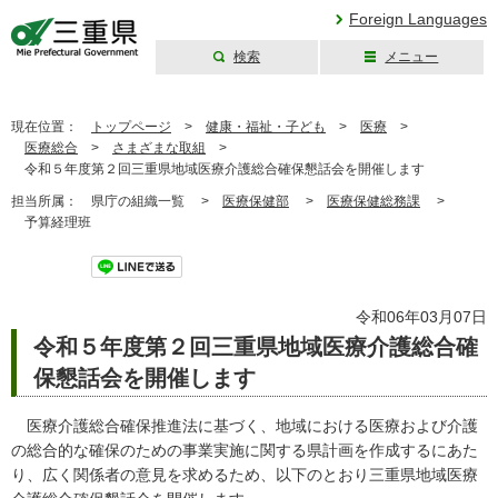
Foreign Languages
検索
メニュー
三重県公式ウェブ
サイト
現在位置：
トップページ
>
健康・福祉・子ども
>
医療
>
医療総合
>
さまざまな取組
>
令和５年度第２回三重県地域医療介護総合確保懇話会を開催します
担当所属：
県庁の組織一覧 >
医療保健部
>
医療保健総務課
>
予算経理班
ツイート
令和06年03月07日
令和５年度第２回三重県地域医療介護総合確
保懇話会を開催します
医療介護総合確保推進法に基づく、地域における医療および介護
の総合的な確保のための事業実施に関する県計画を作成するにあた
り、広く関係者の意見を求めるため、以下のとおり三重県地域医療