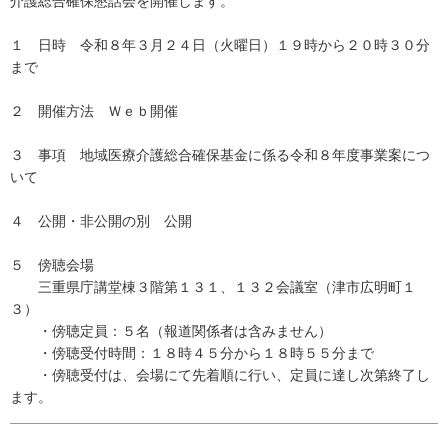
介護総合確保懇話会を開催します。
１ 日時 令和８年３月２４日（火曜日）１９時から２０時３０分
まで
２ 開催方法 Ｗｅｂ開催
３ 事項 地域医療介護総合確保基金に係る令和８年度事業案につ
いて
４ 公開・非公開の別 公開
５ 傍聴会場
三重県庁講堂棟３階第１３１、１３２会議室（津市広明町１
３）
・傍聴定員：５名（報道関係者は含みません）
・傍聴受付時間：１８時４５分から１８時５５分まで
・傍聴受付は、会場にて先着順に行い、定員に達し次第終了し
ます。