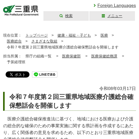
Foreign Languages
検索
メニュー
三重県公式ウェブ
サイト
現在位置：
トップページ
>
健康・福祉・子ども
>
医療
>
医療総合
>
さまざまな取組
>
令和７年度第２回三重県地域医療介護総合確保懇話会を開催します
担当所属：
県庁の組織一覧 >
医療保健部
>
医療保健総務課
>
予算経理班
令和08年03月17日
令和７年度第２回三重県地域医療介護総合確
保懇話会を開催します
医療介護総合確保推進法に基づく、地域における医療および介護
の総合的な確保のための事業実施に関する県計画を作成するにあた
り、広く関係者の意見を求めるため、以下のとおり三重県地域医療