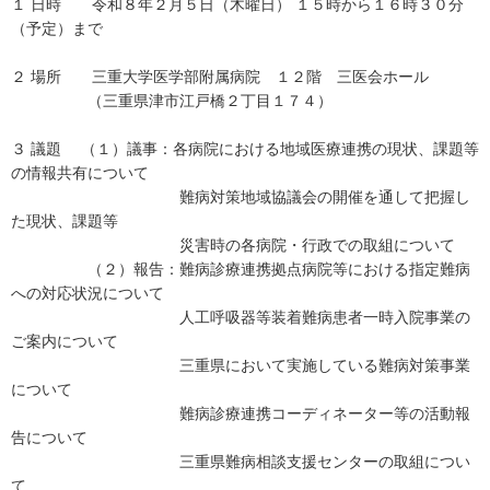
１ 日時 令和８年２月５日（木曜日） １５時から１６時３０分
（予定）まで
２ 場所 三重大学医学部附属病院 １２階 三医会ホール
（三重県津市江戸橋２丁目１７４）
３ 議題 （１）議事：各病院における地域医療連携の現状、課題等
の情報共有について
難病対策地域協議会の開催を通して把握し
た現状、課題等
災害時の各病院・行政での取組について
（２）報告：難病診療連携拠点病院等における指定難病
への対応状況について
人工呼吸器等装着難病患者一時入院事業の
ご案内について
三重県において実施している難病対策事業
について
難病診療連携コーディネーター等の活動報
告について
三重県難病相談支援センターの取組につい
て