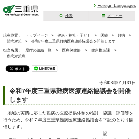
Foreign Languages
検索
メニュー
三重県公式ウェブ
サイト
現在位置：
トップページ
>
健康・福祉・子ども
>
医療
>
難病
>
難病対策
>
令和7年度三重県難病医療連絡協議会を開催します
担当所属：
県庁の組織一覧 >
医療保健部
>
健康推進課
>
疾病対策班
令和08年01月31日
令和7年度三重県難病医療連絡協議会を開催
します
地域の実情に応じた難病の医療提供体制の検討・協議・評価等を
行うため、令和７年度三重県難病医療連絡協議会を下記のとおり開
催します。
記