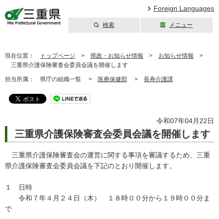
Foreign Languages
検索
メニュー
三重県公式ウェブ
サイト
現在位置：
トップページ
>
県政・お知らせ情報
>
お知らせ情報
>
三重県介護保険審査会委員会議を開催します
担当所属：
県庁の組織一覧 >
医療保健部
>
長寿介護課
令和07年04月22日
三重県介護保険審査会委員会議を開催します
三重県介護保険審査会の運営に関する事項を審議するため、三重
県介護保険審査会委員会議を下記のとおり開催します。
１ 日時
令和７年４月２４日（木） １８時００分から１９時００分ま
で