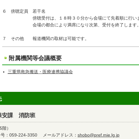
６ 傍聴定員 若干名
傍聴受付は、１８時３０分から会場にて先着順に行いま
会場の都合により満席になり次第、受付を終了します
７ その他 報道機関の取材は可能です。
附属機関等会議概要
三重県救急搬送・医療連携協議会
先
保安課 消防班
5階）
：059-224-3350
メールアドレス：
shobo@pref.mie.lg.jp