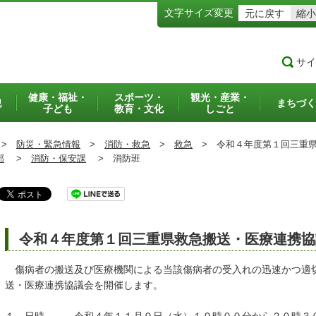
文字サイズ変更
元に戻す
縮小
サイ
健康・福祉・
スポーツ・
観光・産業・
犯
まちづく
子ども
教育・文化
しごと
>
防災・緊急情報
>
消防・救急
>
救急
>
令和４年度第１回三重県
部
>
消防・保安課
>
消防班
令和４年度第１回三重県救急搬送・医療連携協
傷病者の搬送及び医療機関による当該傷病者の受入れの迅速かつ適
送・医療連携協議会を開催します。