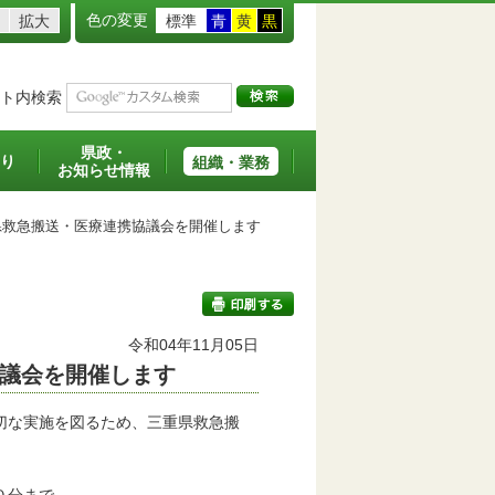
色の変更
拡大
標準
青
黄
黒
ト内検索
県政・
り
組織・業務
お知らせ情報
救急搬送・医療連携協議会を開催します
令和04年11月05日
議会を開催します
印刷する
切な実施を図るため、三重県救急搬