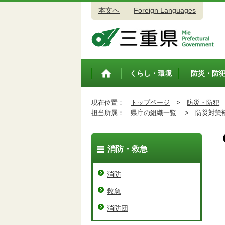
本文へ
Foreign Languages
三重県公式ウェブサイト
くらし・環境
防災・防
トップペ
ージ
現在位置：
トップページ
>
防災・防犯
担当所属：
県庁の組織一覧 >
防災対策
消防・救急
消防
救急
消防団