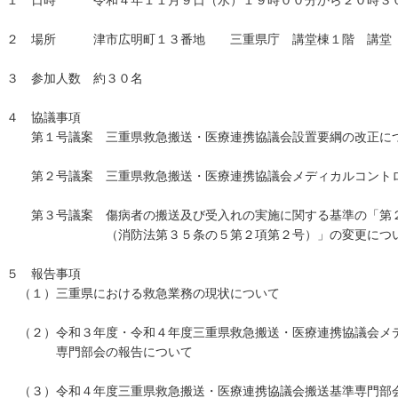
１ 日時 令和４年１１月９日（水）１９時００分から２０時３
２ 場所 津市広明町１３番地 三重県庁 講堂棟１階 講堂
３ 参加人数 約３０名
４ 協議事項
第１号議案 三重県救急搬送・医療連携協議会設置要綱の改正に
第２号議案 三重県救急搬送・医療連携協議会メディカルコントロ
第３号議案 傷病者の搬送及び受入れの実施に関する基準の「第２
（消防法第３５条の５第２項第２号）」の変更につ
５ 報告事項
（１）三重県における救急業務の現状について
（２）令和３年度・令和４年度三重県救急搬送・医療連携協議会メ
専門部会の報告について
（３）令和４年度三重県救急搬送・医療連携協議会搬送基準専門部