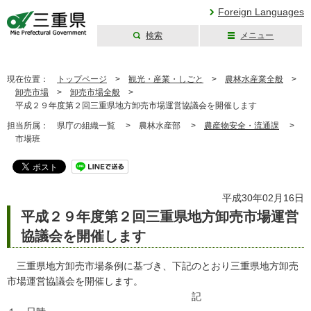
Foreign Languages
検索
メニュー
三重県公式ウェブ
サイト
現在位置：
トップページ
>
観光・産業・しごと
>
農林水産業全般
>
卸売市場
>
卸売市場全般
>
平成２９年度第２回三重県地方卸売市場運営協議会を開催します
担当所属：
県庁の組織一覧 >
農林水産部 >
農産物安全・流通課
>
市場班
平成30年02月16日
平成２９年度第２回三重県地方卸売市場運営
協議会を開催します
三重県地方卸売市場条例に基づき、下記のとおり三重県地方卸売
市場運営協議会を開催します。
記