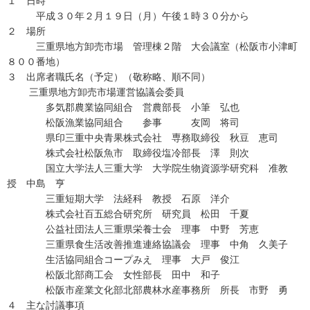
１ 日時
平成３０年２月１９日（月）午後１時３０分から
２ 場所
三重県地方卸売市場 管理棟２階 大会議室（松阪市小津町
８００番地）
３ 出席者職氏名（予定）（敬称略、順不同）
三重県地方卸売市場運営協議会委員
多気郡農業協同組合 営農部長 小筆 弘也
松阪漁業協同組合 参事 友岡 将司
県印三重中央青果株式会社 専務取締役 秋豆 恵司
株式会社松阪魚市 取締役塩冷部長 澤 則次
国立大学法人三重大学 大学院生物資源学研究科 准教
授 中島 亨
三重短期大学 法経科 教授 石原 洋介
株式会社百五総合研究所 研究員 松田 千夏
公益社団法人三重県栄養士会 理事 中野 芳恵
三重県食生活改善推進連絡協議会 理事 中角 久美子
生活協同組合コープみえ 理事 大戸 俊江
松阪北部商工会 女性部長 田中 和子
松阪市産業文化部北部農林水産事務所 所長 市野 勇
４ 主な討議事項