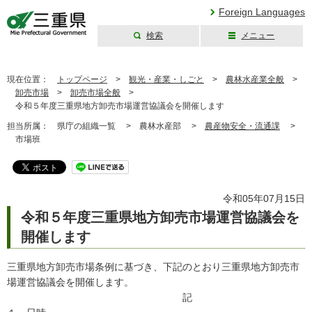
Foreign Languages
検索
メニュー
三重県公式ウェブ
サイト
現在位置：
トップページ
>
観光・産業・しごと
>
農林水産業全般
>
卸売市場
>
卸売市場全般
>
令和５年度三重県地方卸売市場運営協議会を開催します
担当所属：
県庁の組織一覧 >
農林水産部 >
農産物安全・流通課
>
市場班
令和05年07月15日
令和５年度三重県地方卸売市場運営協議会を
開催します
三重県地方卸売市場条例に基づき、下記のとおり三重県地方卸売市
場運営協議会を開催します。
記