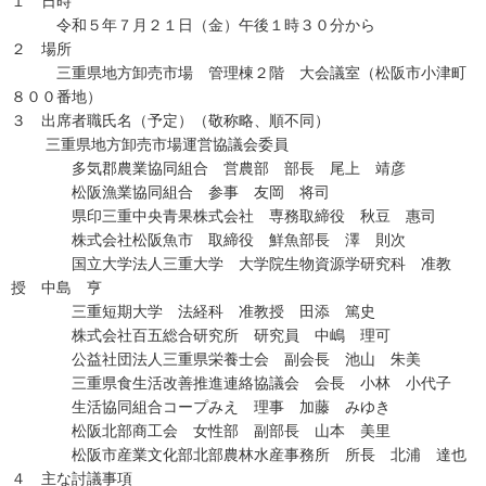
１ 日時
令和５年７月２１日（金）午後１時３０分から
２ 場所
三重県地方卸売市場 管理棟２階 大会議室（松阪市小津町
８００番地）
３ 出席者職氏名（予定）（敬称略、順不同）
三重県地方卸売市場運営協議会委員
多気郡農業協同組合 営農部 部長 尾上 靖彦
松阪漁業協同組合 参事 友岡 将司
県印三重中央青果株式会社 専務取締役 秋豆 惠司
株式会社松阪魚市 取締役 鮮魚部長 澤 則次
国立大学法人三重大学 大学院生物資源学研究科 准教
授 中島 亨
三重短期大学 法経科 准教授 田添 篤史
株式会社百五総合研究所 研究員 中嶋 理可
公益社団法人三重県栄養士会 副会長 池山 朱美
三重県食生活改善推進連絡協議会 会長 小林 小代子
生活協同組合コープみえ 理事 加藤 みゆき
松阪北部商工会 女性部 副部長 山本 美里
松阪市産業文化部北部農林水産事務所 所長 北浦 達也
４ 主な討議事項