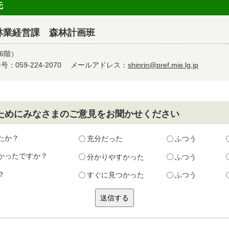
先
林業経営課 森林計画班
6階）
：059-224-2070
メールアドレス：
shinrin@pref.mie.lg.jp
ためにみなさまのご意見をお聞かせください
たか？
充分だった
ふつう
かったですか？
分かりやすかった
ふつう
？
すぐに見つかった
ふつう