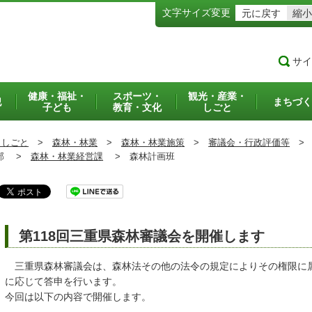
文字サイズ変更
元に戻す
縮小
サイ
健康・福祉・
スポーツ・
観光・産業・
犯
まちづく
子ども
教育・文化
しごと
・しごと
>
森林・林業
>
森林・林業施策
>
審議会・行政評価等
>
部 >
森林・林業経営課
>
森林計画班
第118回三重県森林審議会を開催します
三重県森林審議会は、森林法その他の法令の規定によりその権限に
に応じて答申を行います。
今回は以下の内容で開催します。