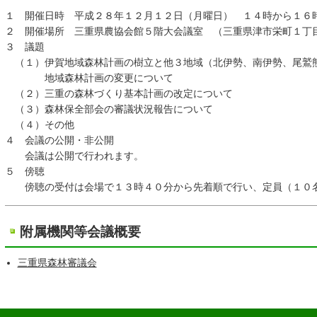
１ 開催日時 平成２８年１２月１２日（月曜日） １４時から１６
２ 開催場所 三重県農協会館５階大会議室 （三重県津市栄町１丁
３ 議題
（１）伊賀地域森林計画の樹立と他３地域（北伊勢、南伊勢、尾鷲
地域森林計画の変更について
（２）三重の森林づくり基本計画の改定について
（３）森林保全部会の審議状況報告について
（４）その他
４ 会議の公開・非公開
会議は公開で行われます。
５ 傍聴
傍聴の受付は会場で１３時４０分から先着順で行い、定員（１０名
附属機関等会議概要
三重県森林審議会