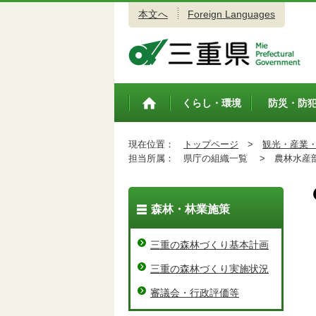
本文へ
Foreign Languages
三重県公式ウェブサイト
くらし・環境
防災・防
トップペ
ージ
現在位置：
トップページ
>
観光・産業
担当所属：
県庁の組織一覧 >
農林水産
森林・林業施策
三重の森林づくり基本計画
三重の森林づくり実施状況
審議会・行政評価等