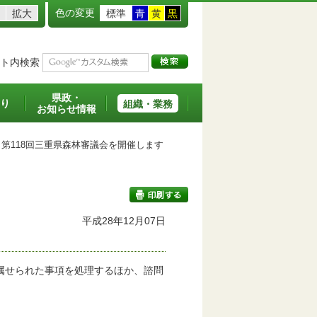
色の変更
拡大
標準
青
黄
黒
ト内検索
県政・
り
組織・業務
お知らせ情報
第118回三重県森林審議会を開催します
平成28年12月07日
印刷する
属せられた事項を処理するほか、諮問