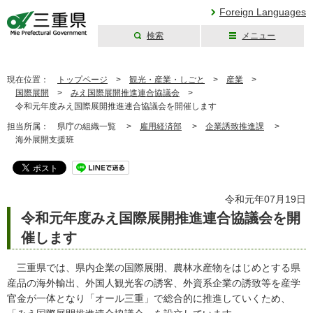
Foreign Languages
検索
メニュー
三重県公式ウェブ
サイト
現在位置：
トップページ
>
観光・産業・しごと
>
産業
>
国際展開
>
みえ国際展開推進連合協議会
>
令和元年度みえ国際展開推進連合協議会を開催します
担当所属：
県庁の組織一覧 >
雇用経済部
>
企業誘致推進課
>
海外展開支援班
令和元年07月19日
令和元年度みえ国際展開推進連合協議会を開
催します
三重県では、県内企業の国際展開、農林水産物をはじめとする県
産品の海外輸出、外国人観光客の誘客、外資系企業の誘致等を産学
官金が一体となり「オール三重」で総合的に推進していくため、