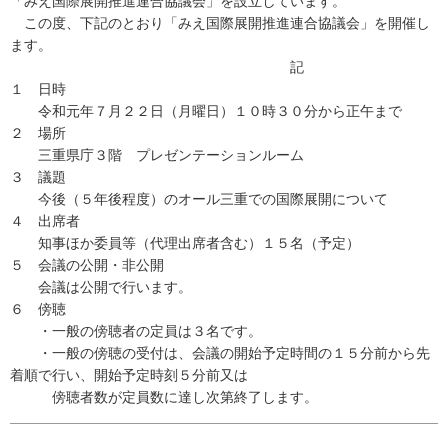
「みえ国際展開推進連合協議会」を設立しています。
この度、下記のとおり「みえ国際展開推進連合協議会」を開催し
ます。
記
１ 日時
令和元年７月２２日（月曜日）１０時３０分から正午まで
２ 場所
三重県庁３階 プレゼンテーションルーム
３ 議題
今後（５年後程度）のオール三重での国際展開について
４ 出席者
知事ほか委員等（代理出席者含む）１５名（予定）
５ 会議の公開・非公開
会議は公開で行います。
６ 傍聴
・一般の傍聴者の定員は３名です。
・一般の傍聴の受付は、会議の開始予定時間の１５分前から先
着順で行い、開始予定時刻５分前又は
傍聴者数が定員数に達し次第終了します。