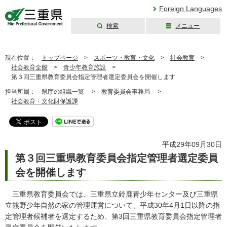
Foreign Languages
検索
メニュー
三重県公式ウェブ
サイト
現在位置：
トップページ
>
スポーツ・教育・文化
>
社会教育
>
社会教育全般
>
青少年教育施設
>
第３回三重県教育委員会指定管理者選定委員会を開催します
担当所属：
県庁の組織一覧 >
教育委員会事務局 >
社会教育・文化財保護課
平成29年09月30日
第３回三重県教育委員会指定管理者選定委員
会を開催します
三重県教育委員会では、三重県立鈴鹿青少年センター及び三重県
立熊野少年自然の家の管理運営について、平成30年4月1日以降の指
定管理者候補者を選定するため、第3回三重県教育委員会指定管理者