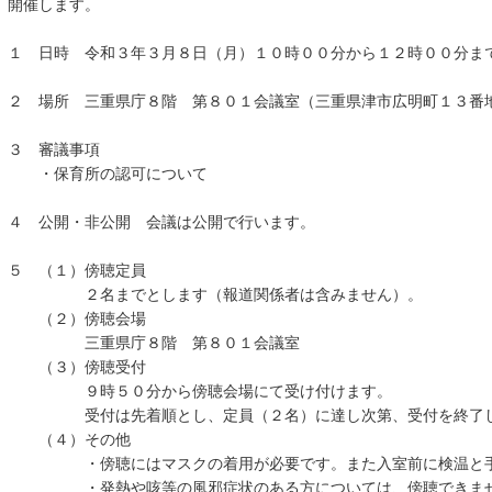
開催します。
１ 日時 令和３年３月８日（月）１０時００分から１２時００分ま
２ 場所 三重県庁８階 第８０１会議室（三重県津市広明町１３番
３ 審議事項
・保育所の認可について
４ 公開・非公開 会議は公開で行います。
５ （１）傍聴定員
２名までとします（報道関係者は含みません）。
（２）傍聴会場
三重県庁８階 第８０１会議室
（３）傍聴受付
９時５０分から傍聴会場にて受け付けます。
受付は先着順とし、定員（２名）に達し次第、受付を終了し
（４）その他
・傍聴にはマスクの着用が必要です。また入室前に検温と手
・発熱や咳等の風邪症状のある方については、傍聴できま