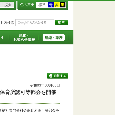
色の変更
拡大
標準
青
黄
黒
ト内検索
県政・
り
組織・業務
お知らせ情報
令和03年03月05日
保育所認可等部会を開催
印刷する
童福祉専門分科会保育所認可等部会を