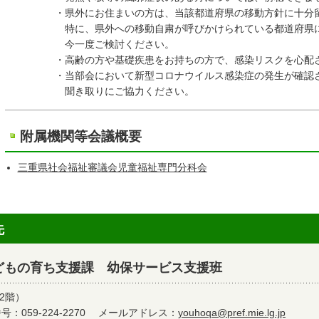
・県外にお住まいの方は、当該都道府県の移動方針に十分留
特に、県外への移動自粛が呼びかけられている都道府県にお
今一度ご検討ください。
・高齢の方や基礎疾患をお持ちの方で、感染リスクを心配さ
・当部会において新型コロナウイルス感染症の発生が確認され
聞き取りにご協力ください。
附属機関等会議概要
三重県社会福祉審議会児童福祉専門分科会
先
どもの育ち支援課 幼保サービス支援班
2階）
：059-224-2270
メールアドレス：
youhoqa@pref.mie.lg.jp