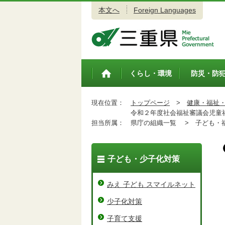
本文へ
Foreign Languages
三重県公式ウェブサイト
くらし・環境
防災・防
トップペ
ージ
現在位置：
トップページ
>
健康・福祉
令和２年度社会福祉審議会児童福
担当所属：
県庁の組織一覧 >
子ども・福
子ども・少子化対策
みえ 子ども スマイルネット
少子化対策
子育て支援