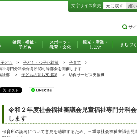
文字サイズ変更
元に戻す
縮小
サイ
健康・福祉・
スポーツ・
観光・産業・
犯
まちづく
子ども
教育・文化
しごと
・子ども
>
子ども・少子化対策
>
子育て
>
祉専門分科会保育所認可等部会を開催します
祉部 >
子どもの育ち支援課
>
幼保サービス支援班
令和２年度社会福祉審議会児童福祉専門分科会
します
保育所の認可について意見を聴取するため、三重県社会福祉審議会児