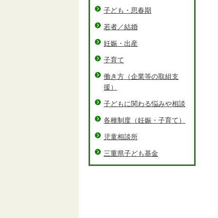
子ども・思春期
若者／結婚
妊娠・出産
子育て
働き方（企業等の取組支
援）
子どもに関わる悩みや相談
各種制度（妊娠・子育て）
児童相談所
三重県子ども基金