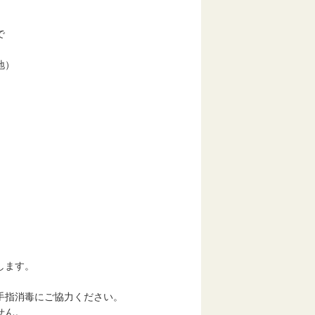
で
地）
ます。
指消毒にご協力ください。
せん。