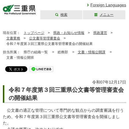
Foreign Languages
検索
メニュー
三重県公式ウェブ
サイト
現在位置：
トップページ
>
県政・お知らせ情報
>
県政運営
>
文書業務
>
公文書等管理審査会
>
令和７年度第３回三重県公文書等管理審査会の開催結果
担当所属：
県庁の組織一覧 >
総務部 >
文書・情報公開課
>
文書・情報公開班
令和07年12月17日
令和７年度第３回三重県公文書等管理審査会
の開催結果
公文書の適正な管理について専門的な観点からの調査審議を行う
ため、令和７年度第３回三重県公文書等管理審査会を開催しまし
た。