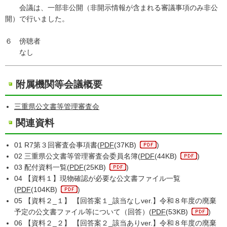
会議は、一部非公開（非開示情報が含まれる審議事項のみ非公
開）で行いました。
６ 傍聴者
なし
附属機関等会議概要
三重県公文書等管理審査会
関連資料
01 R7第３回審査会事項書(
PDF
(37KB)
)
02 三重県公文書等管理審査会委員名簿(
PDF
(44KB)
)
03 配付資料一覧(
PDF
(25KB)
)
04 【資料１】現物確認が必要な公文書ファイル一覧
(
PDF
(104KB)
)
05 【資料２_１】 【回答案１_該当なしver.】令和８年度の廃棄
予定の公文書ファイル等について（回答）(
PDF
(53KB)
)
06 【資料２_２】 【回答案２_該当ありver.】令和８年度の廃棄