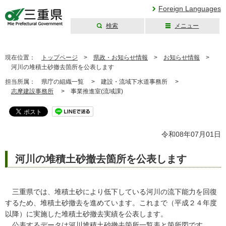
Foreign Languages
検索
メニュー
三重県公式ウェブ
サイト
現在位置：
トップページ
>
県政・お知らせ情報
>
お知らせ情報
>
河川の堆積土砂撤去箇所を公表します
担当所属：
県庁の組織一覧 >
建設・流域下水道事務所 >
志摩建設事務所
>
事業推進室(流域課)
令和08年07月01日
河川の堆積土砂撤去箇所を公表します
三重県では、堆積土砂により低下している河川の流下能力を回復
するため、堆積土砂撤去を進めています。これまで（平成２４年度
以降）に実施した堆積土砂撤去実績を公表します。
公表するデータは河川堆積土砂撤去箇所一覧表と箇所図です。